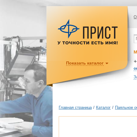
О
М
+
Показать каталог
o
З
Главная страница
/
Каталог
/
Паяльное о