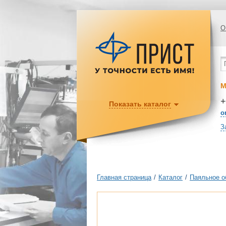
О
М
+
Показать каталог
o
З
Главная страница
/
Каталог
/
Паяльное о