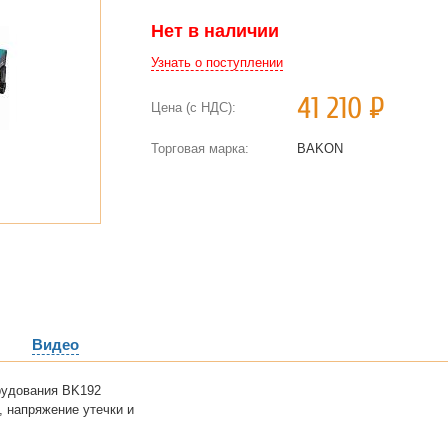
Нет в наличии
Узнать о поступлении
41 210
Р
Цена (с НДС):
Торговая марка:
BAKON
Видео
рудования BK192
 напряжение утечки и