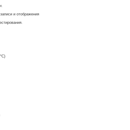
и.
аписи и отображения
естирования.
°C)
я