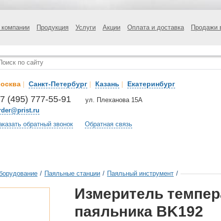
 компании
Продукция
Услуги
Акции
Оплата и доставка
Продажи 
осква
|
Санкт-Петербург
|
Казань
|
Екатеринбург
7 (495) 777-55-91
ул. Плеханова 15А
rder@prist.ru
аказать обратный звонок
Обратная связь
борудование
/
Паяльные станции
/
Паяльный инструмент
/
Измеритель темпер
паяльника BK192