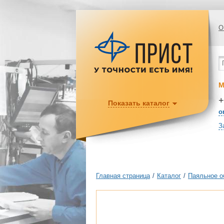
О
М
+
Показать каталог
o
З
Главная страница
/
Каталог
/
Паяльное о