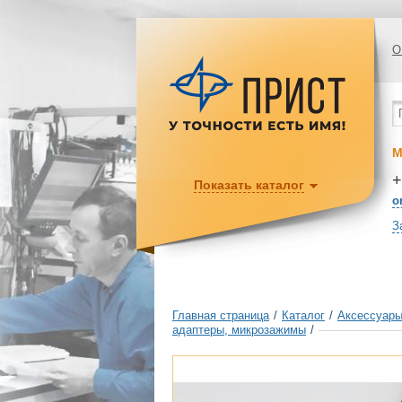
О
М
+
Показать каталог
o
З
Главная страница
/
Каталог
/
Аксессуары
адаптеры, микрозажимы
/