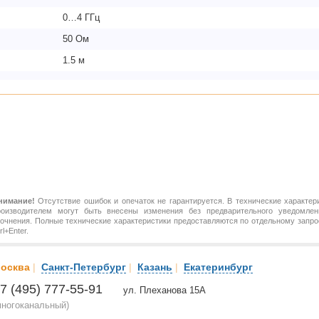
0…4 ГГц
50 Ом
1.5 м
нимание!
Отсутствие ошибок и опечаток не гарантируется. В технические характер
роизводителем могут быть внесены изменения без предварительного уведомлен
точнения. Полные технические характеристики предоставляются по отдельному зап
rl+Enter.
осква
|
Санкт-Петербург
|
Казань
|
Екатеринбург
7 (495) 777-55-91
ул. Плеханова 15А
многоканальный)