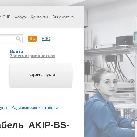
в СНГ
Форум
Контакты
Библиотека
RU
ENG
Войти
Зарегистрироваться
Корзина пуста
щупы
/
Радиоизмерения: кабели,
бель AKIP-BS-