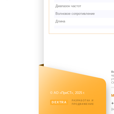
Диапазон частот
Волновое сопротивление
Длина
В
п
у
Ct
© АО «ПриСТ», 2025 г.
М
РАЗРАБОТКА И
DEXTRA
+
ПРОДВИЖЕНИЕ
(