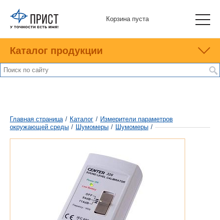
Корзина пуста
Каталог продукции
Главная страница
/
Каталог
/
Измерители параметров
окружающей среды
/
Шумомеры
/
Шумомеры
/