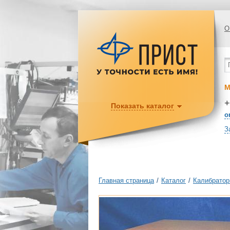
О
М
+
Показать каталог
o
З
Главная страница
/
Каталог
/
Калибратор