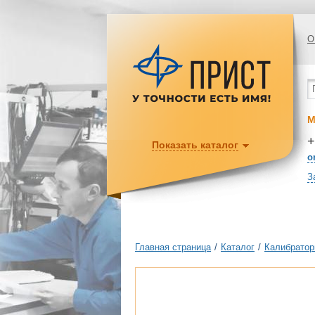
О
М
+
Показать каталог
o
З
Главная страница
/
Каталог
/
Калибратор