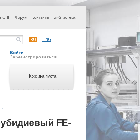
в СНГ
Форум
Контакты
Библиотека
RU
ENG
Войти
Зарегистрироваться
Корзина пуста
/
рубидиевый FE-