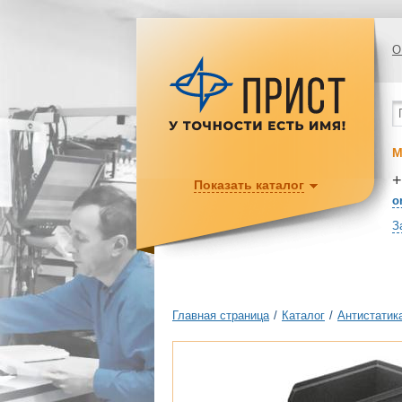
О
М
+
Показать каталог
o
З
Главная страница
/
Каталог
/
Антистатик