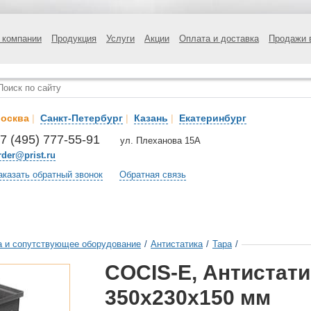
 компании
Продукция
Услуги
Акции
Оплата и доставка
Продажи 
осква
|
Санкт-Петербург
|
Казань
|
Екатеринбург
7 (495) 777-55-91
ул. Плеханова 15А
rder@prist.ru
аказать обратный звонок
Обратная связь
а и сопутствующее оборудование
/
Антистатика
/
Тара
/
COCIS-E, Антистати
350х230х150 мм