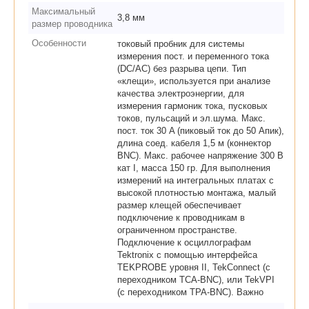
Максимальный
3,8 мм
размер проводника
Особенности
токовый пробник для системы
измерения пост. и переменного тока
(DC/AC) без разрыва цепи. Тип
«клещи», используется при анализе
качества электроэнергии, для
измерения гармоник тока, пусковых
токов, пульсаций и эл.шума. Макс.
пост. ток 30 A (пиковый ток до 50 Апик),
длина соед. кабеля 1,5 м (коннектор
BNC). Макс. рабочее напряжение 300 В
кат I, масса 150 гр. Для выполнения
измерений на интегральных платах с
высокой плотностью монтажа, малый
размер клещей обеспечивает
подключение к проводникам в
ограниченном пространстве.
Подключение к осциллографам
Tektronix с помощью интерфейса
TEKPROBE уровня II, TekConnect (с
переходником TCA-BNC), или TekVPI
(с переходником TPA-BNC). Важно