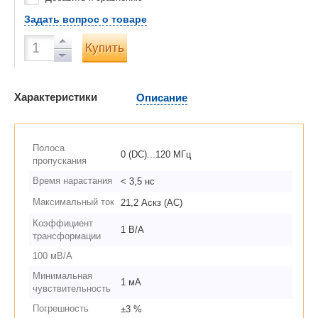
Задать вопрос о товаре
Купить
Характеристики
Описание
Полоса
0 (DC)...120 МГц
пропускания
Время нарастания
< 3,5 нс
Максимальный ток
21,2 Аскз (AC)
Коэффициент
1 В/А
трансформации
100 мВ/А
Минимальная
1 мA
чувствительность
Погрешность
±3 %