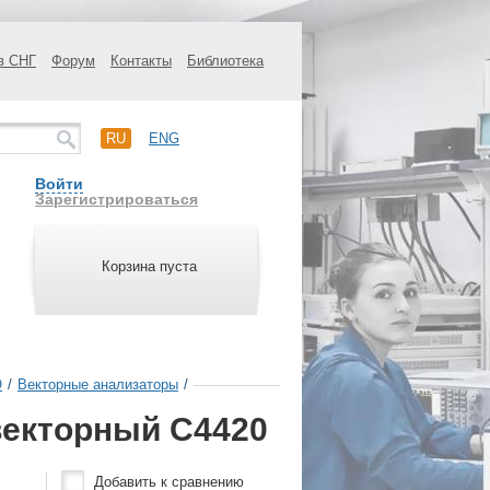
в СНГ
Форум
Контакты
Библиотека
RU
ENG
Войти
Зарегистрироваться
Корзина пуста
О
/
Векторные анализаторы
/
векторный C4420
Добавить к сравнению