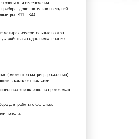
е тракты для обеспечения
прибора. Дополнительно на задней
араметры: S11…S44.
ие четырех измерительных портов
 устройства за одно подключение.
ния (элементов матрицы рассеяния)
щим в комплект поставки.
анционное управление по протоколам
ора для работы с ОС Linux.
ней панели.