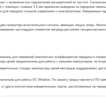
акт с возможностью подключения расширителей по частоте. Сигнальны
е с помощью съемных 3,5 мм перемычек выведены на переднюю панель 
ли для передачи сигналов управления и электропитания. Измеряемые п
 два генератора испытательного сигнала, имеющих общую опору. Налич
измерение шестнадцати элементов матрицы рассеяния четырехпортового
значены для измерений комплексных коэффициентов передачи и отраже
оры цепей предназначены для работы с внешним компьютером, не входя
мерительных стендах анализаторы цепей векторные поддерживают дист
наченным для работы ОС Windows. По запросу предоставляется ПО приб
 от друга количеством измерительных портов, расположенных на перед