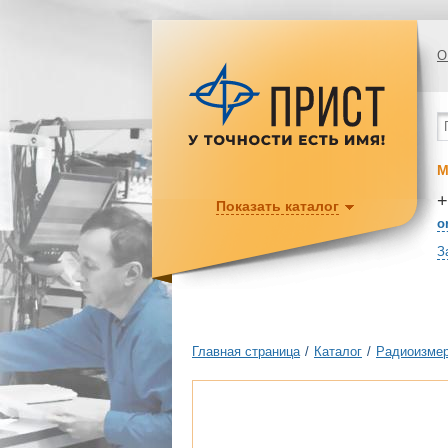
О
М
+
Показать каталог
o
З
Главная страница
/
Каталог
/
Радиоизмер