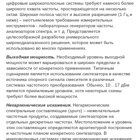
цифровые широкополосные системы требуют намного более
широкого охвата частоты, простирающегося на несколько
октав. Широкая полоса частот и высокое разрешение (1 Гц и
ниже) – неотъемлемое требование измерительных
инструментов - лабораторных генераторов частоты,
анализаторов спектра, и т. д. Представляется
целесообразной разработка универсального
широкодиапазонного решения, которое может быть
использовано во многих применениях.
Выходная мощность.
Необходимый уровень выходной
мощности может варьироваться в широких пределах в
зависимости от конкретного применения. Типичным
сценарием является использование синтезатора в качестве
источника опорного сигнала смесителя в различных
системах частотного преобразования. Обычно, 10…17 дБм
является приемлемым уровнем, хотя некоторые схемы
требуют более высокой мощности.
Негармонические искажения.
Негармонические
спектральные составляющие (
spurs
) – нежелательные
частотные продукты, создаваемые синтезатором на
отдельных дискретных частотах. Местоположение и уровень
этих составляющих определяются архитектурой построения
и частотным планом конкретного синтезатора. В
микроволновых системах связи негармонические искажения