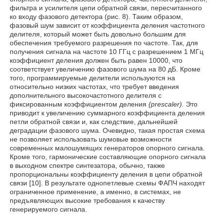
фильтра и усилителя цепи обратной связи, пересчитанного
ко входу фазового детектора (рис. 8). Таким образом,
фазовый шум зависит от коэффициента деления частотного
делителя, который может быть довольно большим для
обеспечения требуемого разрешения по частоте. Так, для
получения сигнала на частоте 10 ГГц с разрешением 1 МГц
коэффициент деления должен быть равен 10000, что
соответствует увеличению фазового шума на 80 дБ. Кроме
того, программируемые делители используются на
относительно низких частотах, что требует введения
дополнительного высокочастотного делителя с
фиксированным коэффициентом деления
{prescaler).
Это
приводит к увеличению суммарного коэффициента деления
петли обратной связи и, как следствие, дальнейшей
деградации фазового шума. Очевидно, такая простая схема
не позволяет использовать шумовые возможности
современных малошумящих генераторов опорного сигнала.
Кроме того, гармонические составляющие опорного сигнала
в выходном спектре синтезатора, обычно, также
пропорциональны коэффициенту деления в цепи обратной
связи [10]. В результате однопетлевые схемы ФАПЧ находят
ограниченное применение, а именно, в системах, не
предъявляющих высокие требования к качеству
генерируемого сигнала.