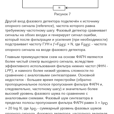
Рисунок 7
Другой вход фазового детектора подключён к источнику
опорного сигнала (
reference
), частота которого равна
требуемому частотному шагу. Фазовый детектор сравнивает
сигналы на обоих входах и генерирует сигнал ошибки,
который после фильтрации и усиления (при необходимости)
подстраивает частоту ГУН к ƒ=F
× N, где F
- частота
REF
REF
опорного сигнала на входе фазового детектора.
Главным преимуществом схем на основе ФАПЧ являются
более чистый спектр выходного сигнала, вследствие
эффективного использования фильтра нижних частот (ФНЧ -
LPF),
и намного более низкий уровень сложности по
сравнению с аналоговыми синтезаторами. Основной
недостаток - большее время перестройки (обратно
пропорциональное полосе пропускания фильтра ФАПЧ и,
следовательно, частотному шагу) и значительно более
высокий уровень фазового шума по сравнению с
аналоговыми схемами. Фазовый шум синтезатора в
пределах полосы пропускания фильтра ФАПЧ равен λ = λ
PD
+ 20 log
N
, где λ
- суммарный уровень фазовых шумов
PD
опорного сигнала, фазового детектора, частотного делителя,