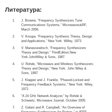
Литература:
J. Browne, “Frequency Synthesizers Tune
Communications Systems,” Microwaves&RF,
March 2006.
V. Kroupa, “Frequency Synthesis Theory, Design
and Applications,” New York: Willey, 1973.
V. Manassewitsch, “Frequency Synthesizers
Theory and Design,” ThirdEdition,New
York:JohnWiley & Sons, 1987.
U. Rohde, “Microwave and Wireless Synthesizers:
Theory and Design,” New York: John Wiley &
Sons, 1997.
J. Klapper and J. Frankle, “Phased-Locked and
Frequency Feedback Systems,” New York: Wiley,
1972.
“A 24 GHz Network Analyzer,” by Rohde &
Schwartz, Microwave Journal, October 2005.
Z. Galani and R. Campbell, “An Overview of
Frequency Synthesizers for Radars,” in IEEE