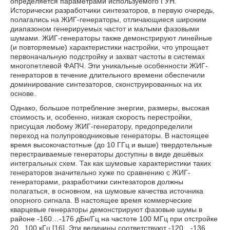
определяется параметрами используемого ГУН.
Исторически разработчики синтезаторов, в первую очередь,
полагались на ЖИГ-генераторы, отличающиеся широким
диапазоном генерируемых частот и малыми фазовыми
шумами. ЖИГ-генераторы также демонстрируют линейные
(и повторяемые) характеристики настройки, что упрощает
первоначальную подстройку и захват частоты в системах
многопетлевой ФАПЧ. Эти уникальные особенности ЖИГ-
генераторов в течение длительного времени обеспечили
доминирование синтезаторов, сконструированных на их
основе.
Однако, большое потребление энергии, размеры, высокая
стоимость и, особенно, низкая скорость перестройки,
присущая любому ЖИГ-генератору, предопределили
переход на полупроводниковые генераторы. В настоящее
время высокочастотные (до 10 ГГц и выше) твердотельные
перестраиваемые генераторы доступны в виде дешёвых
интегральных схем. Так как шумовые характеристики таких
генераторов значительно хуже по сравнению с ЖИГ-
генераторами, разработчики синтезаторов должны
полагаться, в основном, на шумовые качества источника
опорного сигнала. В настоящее время коммерческие
кварцевые генераторы демонстрируют фазовые шумы в
районе -160…-176 дБн/Гц на частоте 100 МГц при отстройке
20...100 кГц [16]. Эти величины соответствуют -120…-136