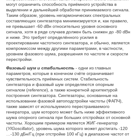
могут ограничить способность приёмного устройства в
выделении и дальнейшей обработки принимаемого сигнала.
Таким образом, уровень негармонических спектральных
составляющих синтезатора минимизируется и, как правило,
не превышает -60 dBн относительно уровня основного
сигнала, хотя в ряде случаев должен быть снижен до -80 dBн
и ниже. Это требует определённого усилия в
проектировании частотного синтезатора, и обычно, является
компромиссом между другими параметрами, в частности,
уровнем фазового шума, разрешения по частоте и скорости
перестройки.
Фазовый шум и стабильность
- одни из главных
параметров, которые в конечном счёте ограничивает
чувствительность приёмных систем. Стабильность
синтезатора и фазовый шум определяются опорным
сигналом (
reference
), а также конкретной архитектурой
построения синтезатора. Синтезаторы, основанные на
использовании фазовой автоподстройки частоты (ФАПЧ),
также зависят от используемого перестраиваемого
генератора, шум которого может быть ниже эффективного
шума опорного сигнала при больших отстройках от основной
частоты. Хорошим примером является ЖИГ-генератор
(
YIG
oscillator
), уровень шума которого может достигать -120
…-130 дБн/Гц (при отстройке 100 кГц) в диапазоне частот от