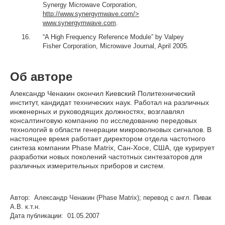
Synergy Microwave Corporation,
http://www.synergymwave.com/>
www.synergymwave.com
.
“A High Frequency Reference Module” by Valpey
Fisher Corporation, Microwave Journal, April 2005.
Об авторе
Александр Ченакин окончил Киевский Политехнический
институт, кандидат технических наук. Работал на различных
инженерных и руководящих должностях, возглавлял
консалтинговую компанию по исследованию передовых
технологий в области генерации микроволновых сигналов. В
настоящее время работает директором отдела частотного
синтеза компании Phase Matrix, Сан-Хосе, США, где курирует
разработки новых поколений частотных синтезаторов для
различных измерительных приборов и систем.
Автор: Александр Ченакин (Phase Matrix); перевод с англ. Пивак
А.В. к.т.н.
Дата публикации: 01.05.2007