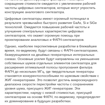
сокращение стоимости ожидается с увеличением рабочей
частоты цифровых синтезаторов, которые могут упростить
конструкцию аналогового синтезатора.
Цифровые синтезаторы имеют огромный потенциал в
результате чрезвычайно быстрого развития GaAs, Si и SiGe
технологий. Ожидается повышение рабочей частоты и
улучшение спектральных характеристик цифровых
синтезаторов, что окажет огромную помощь при
проектировании аналоговых и ФАПЧ-синтезаторов.
Однако, наиболее перспективные разработки в ближайшее
время, по-видимому, будут связаны с ФАПЧ-синтезаторами,
базирующимися на дешёвых генераторных интегральных
схемах. Основные усилия будут направлены на уменьшение
собственных шумов отдельных элементов синтезатора для
расширения оптимальной полосы пропускания фильтра
ФАПЧ до нескольких МГц, где твердотельные генераторы
становятся конкурентоспособными по шумовым свойствам с
ЖИГ-генераторами. Это позволит достичь микросекундного
диапазона скорости перестройки частоты с сохранением
уровня шума, присущего ЖИГ-генераторам. Эти
характеристики, наряду с низкой стоимостью, присущей
синтезаторам на основе ФАПЧ, по-видимому, предопределят
их доминирование в будущих разработках.