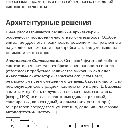
ключевыми параметрами в разработке новых поколений
синтезаторов частоты.
Архитектурные решения
Ниже рассматриваются различные архитектуры и
особенности построения частотных синтезаторов. Особое
внимание уделяется техническим решениям, направленным
на увеличение скорости перестройки, а также уменьшение
стоимости синтезатора.
Аналоговые Синтезаторы.
Основной функцией любого
синтезатора является преобразование опорного сигнала
(
reference
) в требуемое количество выходных сигналов.
Аналоговые синтезаторы (
Direct
Analog
Synthesizers
)
реализуются путём смешения отдельных базовых частот с их
последующей фильтрацией, как показано на рис. 1. Базовые
частоты могут быть получены на основе низкочастотных
(кварц, ПАВ) или высокочастотных (диэлектрический,
сапфировый, волноводный, керамический резонаторы)
генераторов посредством умножения, деления или фазовой
автоподстройки частоты [7].