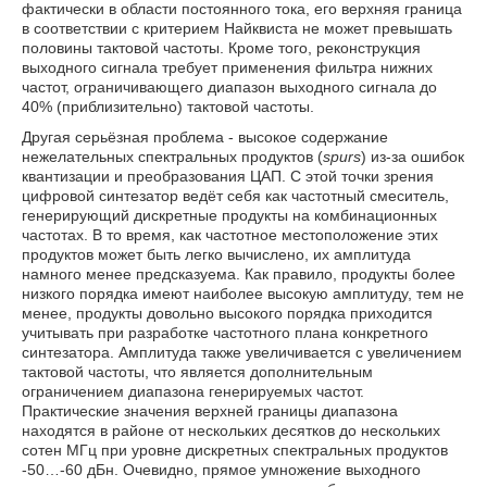
фактически в области постоянного тока, его верхняя граница
в соответствии с критерием Найквиста не может превышать
половины тактовой частоты. Кроме того, реконструкция
выходного сигнала требует применения фильтра нижних
частот, ограничивающего диапазон выходного сигнала до
40% (приблизительно) тактовой частоты.
Другая серьёзная проблема - высокое содержание
нежелательных спектральных продуктов (
spurs
) из-за ошибок
квантизации и преобразования ЦАП. С этой точки зрения
цифровой синтезатор ведёт себя как частотный смеситель,
генерирующий дискретные продукты на комбинационных
частотах. В то время, как частотное местоположение этих
продуктов может быть легко вычислено, их амплитуда
намного менее предсказуема. Как правило, продукты более
низкого порядка имеют наиболее высокую амплитуду, тем не
менее, продукты довольно высокого порядка приходится
учитывать при разработке частотного плана конкретного
синтезатора. Амплитуда также увеличивается с увеличением
тактовой частоты, что является дополнительным
ограничением диапазона генерируемых частот.
Практические значения верхней границы диапазона
находятся в районе от нескольких десятков до нескольких
сотен МГц при уровне дискретных спектральных продуктов
-50…-60 дБн. Очевидно, прямое умножение выходного