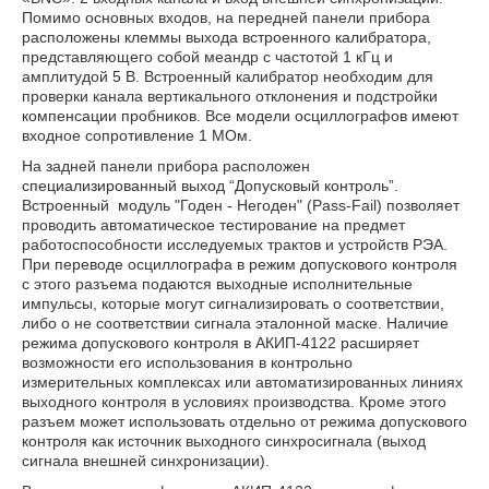
Помимо основных входов, на передней панели прибора
расположены клеммы выхода встроенного калибратора,
представляющего собой меандр с частотой 1 кГц и
амплитудой 5 В. Встроенный калибратор необходим для
проверки канала вертикального отклонения и подстройки
компенсации пробников. Все модели осциллографов имеют
входное сопротивление 1 МОм.
На задней панели прибора расположен
специализированный выход “Допусковый контроль”.
Встроенный модуль "Годен - Негоден" (Pass-Fail) позволяет
проводить автоматическое тестирование на предмет
работоспособности исследуемых трактов и устройств РЭА.
При переводе осциллографа в режим допускового контроля
с этого разъема подаются выходные исполнительные
импульсы, которые могут сигнализировать о соответствии,
либо о не соответствии сигнала эталонной маске. Наличие
режима допускового контроля в АКИП-4122 расширяет
возможности его использования в контрольно
измерительных комплексах или автоматизированных линиях
выходного контроля в условиях производства. Кроме этого
разъем может использовать отдельно от режима допускового
контроля как источник выходного синхросигнала (выход
сигнала внешней синхронизации).