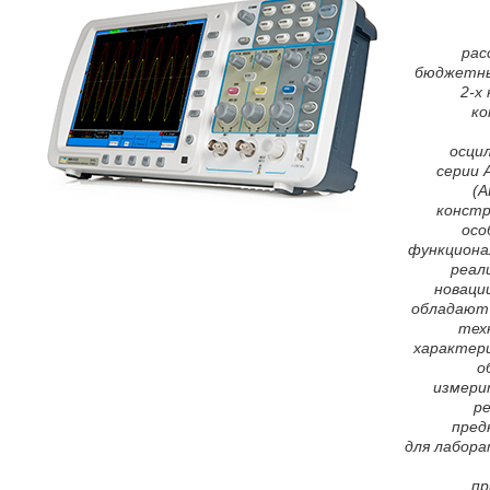
рас
бюджетны
2-х
ко
осци
серии 
(А
конст
осо
функциона
реал
новаци
обладают
тех
характер
о
измери
р
пред
для лабора
пр