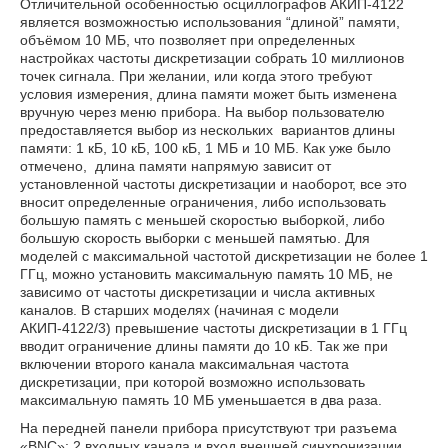
Отличительной особенностью осциллографов АКИП-4122
является возможностью использования “длиной” памяти,
объёмом 10 МБ, что позволяет при определенных
настройках частоты дискретизации собрать 10 миллионов
точек сигнала. При желании, или когда этого требуют
условия измерения, длина памяти может быть изменена
вручную через меню прибора. На выбор пользователю
предоставляется выбор из нескольких вариантов длины
памяти: 1 кБ, 10 кБ, 100 кБ, 1 МБ и 10 МБ. Как уже было
отмечено, длина памяти напрямую зависит от
установленной частоты дискретизации и наоборот, все это
вносит определенные ограничения, либо использовать
большую память с меньшей скоростью выборкой, либо
большую скорость выборки с меньшей памятью. Для
моделей с максимальной частотой дискретизации не более 1
ГГц, можно установить максимальную память 10 МБ, не
зависимо от частоты дискретизации и числа активных
каналов. В старших моделях (начиная с модели
АКИП-4122/3) превышение частоты дискретизации в 1 ГГц
вводит ограничение длины памяти до 10 кБ. Так же при
включении второго канала максимальная частота
дискретизации, при которой возможно использовать
максимальную память 10 МБ уменьшается в два раза.
На передней панели прибора присутствуют три разъема
«BNC»: 2 входных канала и вход внешней синхронизации.