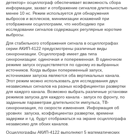
детектор» осциллограф обеспечивает возможность сбора
информации, захват и отображение сигналов длительностью
менее 10 нс. Режим используется для обнаружения
выбросов и всплесков, минимизации искажений при
отображении осциллограмм, что необходимо при
исследовании сигналов содержащих регулярные короткие
выбросы.
Для стабильного отображения сигнала в осциллографах
серии АКИП-4122 предусмотрены различные виды
синхронизации. Осциллограф имеет два типа
синхронизации: одиночная и попеременная. В одиночном
режиме запуск осуществляется по одному из выбранных
источников. Когда выбран попеременный запуск,
источниками запуска являются оба вертикальных канала.
Этот режим можно использовать для исследования двух
независимых сигналов на разных коэффициентах развертки
для каждого канала. Возможно выбрать различные установки
режимов запуска для каждого канала - запуск по фронту, по
заданным параметрам длительности импульса, ТВ-
синхронизация, по скорости изменения. Информация об
уровнях запуска, коэффициентах развертки, времени
задержки и т.д. будут отображаться на экране осциллографа
независимо для обоих каналов.
Осциллографы АКИП-4122 выполняют 5 математических