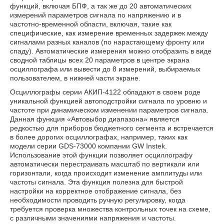
функций, включая БПФ, а так же до 20 автоматических
измерений параметров сигнала по напряжению и в
частотно-временной области, включая, такие как
специфические, как измерение временных задержек между
сигналами разных каналов (по нарастающему фронту или
спаду). Автоматические измерения можно отобразить в виде
сводной таблицы всех 20 параметров в центре экрана
осциллографа или вывести до 8 измерений, выбираемых
пользователем, в нижней части экране.
Осциллографы серии АКИП-4122 обладают в своем роде
уникальной функцией автоподстройки сигнала по уровню и
частоте при динамическом изменении параметров сигнала.
Данная функция «Автовыбор диапазона» является
редкостью для приборов бюджетного сегмента и встречается
в более дорогих осциллографах, например, таких как
модели серии GDS-73000 компании GW Instek.
Использование этой функции позволяет осциллографу
автоматически перестраивать масштаб по вертикали или
горизонтали, когда происходит изменение амплитуды или
частоты сигнала. Эта функция полезна для быстрой
настройки на корректное отображение сигнала, без
необходимости проводить ручную регулировку, когда
требуется проверка множества контрольных точек на схеме,
с различными значениями напряжения и частоты.