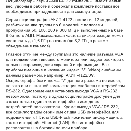
Осциллографы серии АКИП-4122 компактны, имеют малый
вес, удобны в работе и содержат в комплекте поставки все
необходимые принадлежности для эксплуатации.
Серия осциллографов АКИП-4122 состоит из 12 моделей,
разбитых на две группы по 6 моделей с полосами
пропускания 60, 100, 200 и 300 МГц и выполненных на базе
8 битного АЦП. Максимальная частота дискретизации может
составлять до 1,6 ГГц на канал (до 3,2 ГГц в режиме
объединения каналов).
Главное отличие между группами это наличие разъема VGA
для подключения внешнего монитора или видеопроектора с
целью воспроизведения экранной информации. Все
приборы имеющие в названии индекс “
V
” (video) снабжены
данным разъемом, например: АКИП-4122/3
V
.
Осциллографы без индекса “V” данного разъема не имеют,
но зато они в штатной комплектации снабжены интерфейсом
RS-232. Одновременная установка выхода VGA и RS-232
невозможна, поэтому в одном осциллографе доступен для
заказа только один этих интерфейсов исходя их
потребностей пользователя. Кроме выхода VGA / RS-232,
все осциллографы серии имеют два USB интерфейса для
подключения к ПК или USB-Flash носителей информации, а
так же интерфейс Ethernet (LAN). Все интерфейсы
расположены на боковой панели прибора.