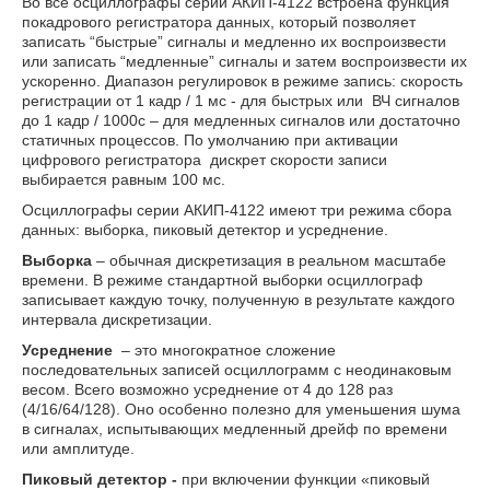
Во все осциллографы серии АКИП-4122 встроена функция
покадрового регистратора данных, который позволяет
записать “быстрые” сигналы и медленно их воспроизвести
или записать “медленные” сигналы и затем воспроизвести их
ускоренно. Диапазон регулировок в режиме запись: скорость
регистрации от 1 кадр / 1 мс - для быстрых или ВЧ сигналов
до 1 кадр / 1000с – для медленных сигналов или достаточно
статичных процессов. По умолчанию при активации
цифрового регистратора дискрет скорости записи
выбирается равным 100 мс.
Осциллографы серии АКИП-4122 имеют три режима сбора
данных: выборка, пиковый детектор и усреднение.
Выборка
– обычная дискретизация в реальном масштабе
времени. В режиме стандартной выборки осциллограф
записывает каждую точку, полученную в результате каждого
интервала дискретизации.
Усреднение
– это многократное сложение
последовательных записей осциллограмм с неодинаковым
весом. Всего возможно усреднение от 4 до 128 раз
(4/16/64/128). Оно особенно полезно для уменьшения шума
в сигналах, испытывающих медленный дрейф по времени
или амплитуде.
Пиковый детектор -
при включении функции «пиковый