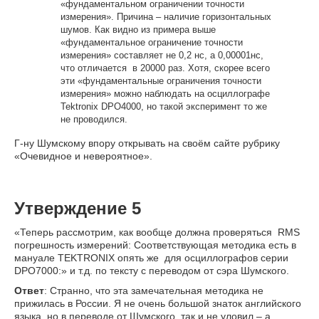
«фундаментальном ограничении точности
измерения». Причина – наличие горизонтальных
шумов. Как видно из примера выше
«фундаментальное ограничение точности
измерения» составляет не 0,2 нс, а 0,00001нс,
что отличается в 20000 раз. Хотя, скорее всего
эти «фундаментальные ограничения точности
измерения» можно наблюдать на осциллографе
Tektronix DPO4000, но такой эксперимент то же
не проводился.
Г-ну Шумскому впору открывать на своём сайте рубрику
«Очевидное и невероятное».
Утверждение 5
«Теперь рассмотрим, как вообще должна проверяться RMS
погрешность измерений: Соответствующая методика есть в
мануале TEKTRONIX опять же для осциллографов серии
DPO7000:» и т.д. по тексту с переводом от сэра Шумского.
Ответ
: Странно, что эта замечательная методика не
прижилась в России. Я не очень большой знаток английского
языка, но в переводе от Шумского так и не уловил – а