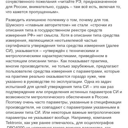
сочувственного пожелания «читайте РЭ, предназначенное
для России, внимательно, сударь – там всё есть, включая то,
что кажется пропущенным».
Разводить излишнюю полемику о том, почему для тов.
Шумского «главным авторитетом» не стали «строчки из
описания типа в государственном реестре средств
измерения РФ» нет смысла. Хотя в описании типа средства
измерения, являющимся неотъемлемой частью
сертификата утверждения типа средства измерения (далее
СИ), указывается – «утверждён с техническими и
метрологическими характеристиками, приведённом в
настоящем описании типа». Как показывает практика,
многие производители, не только зарубежные, предлагают
пользователю средства измерения с параметрами, которые
на практике реально оказываются гораздо хуже, чем
указанно в руководстве по эксплуатации. Одна из задач
испытаний для целей утверждения типа СИ – это как раз
подтверждение или определения истинных параметров СИ и
возможности метрологического обеспечения в России.
Поэтому очень часто параметры, указанные в спецификации
производителя, не совпадают с параметрами указанными в
описании типа СИ. Или некоторые важные метрологические
параметры не указывают вообще. Например, компания
Tektronix, как уже ранее отмечалось, для осциллографов
DPO4000 не нормирует такого важного параметра, как