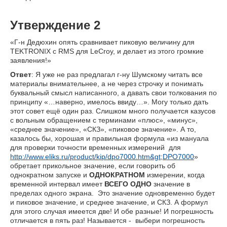
Утверждение 2
«Г-н Дедюхин опять сравнивает пиковую величину для
TEKTRONIX с RMS для LeCroy, и делает из этого громкие
заявления!»
Ответ
: Я уже не раз предлагал г-ну Шумскому читать все
материалы внимательнее, а не через строчку и понимать
буквальный смысл написанного, а давать свои толкования по
принципу «…наверно, имелось ввиду…». Могу только дать
этот совет ещё один раз. Слишком много получается казусов
с вольным обращением с терминами «плюс», «минус»,
«среднее значение», «СКЗ», «пиковое значение». А то,
казалось бы, хорошая и правильная формула «из мануала
для проверки точности временных измерений для
http://www.eliks.ru/product/kip/dpo7000.htm&gt;DPO7000
»
обретает прикольное значение, если говорить об
однократном запуске и
ОДНОКРАТНОМ
измерении, когда
временной интервал имеет
ВСЕГО ОДНО
значение в
пределах одного экрана. Это значение одновременно будет
и пиковое значение, и среднее значение, и СКЗ. А формул
для этого случая имеется две! И обе разные! И погрешность
отличается в пять раз! Называется - выбери погрешность