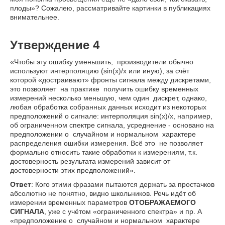
плоды»? Сожалею, рассматривайте картинки в публикациях
внимательнее.
Утверждение 4
«Чтобы эту ошибку уменьшить, производители обычно
используют интерполяцию (sin(x)/x или иную), за счёт
которой «достраивают» фронты сигнала между дискретами,
это позволяет на практике получить ошибку временных
измерений несколько меньшую, чем один дискрет, однако,
любая обработка собранных данных исходит из некоторых
предположений о сигнале: интерполяция sin(x)/x, например,
об ограниченном спектре сигнала, усреднение - основано на
предположении о случайном и нормальном характере
распределения ошибки измерения. Всё это не позволяет
формально относить такие обработки к измерениям, т.к.
достоверность результата измерений зависит от
достоверности этих предположений».
Ответ
: Кого этими фразами пытаются держать за простачков
абсолютно не понятно, видно школьников. Речь идёт об
измерении временных параметров
ОТОБРАЖАЕМОГО
СИГНАЛА
, уже с учётом «ограниченного спектра» и пр. А
«предположение о случайном и нормальном характере