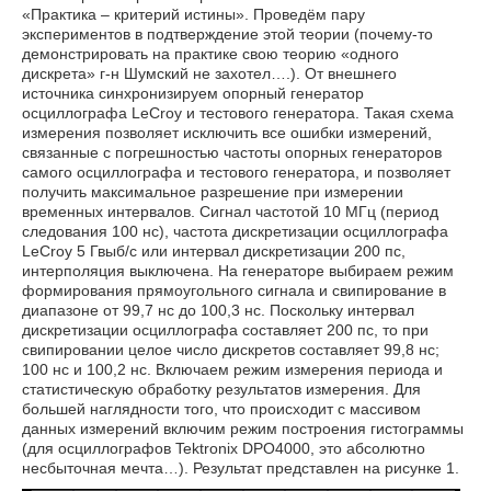
«Практика – критерий истины». Проведём пару
экспериментов в подтверждение этой теории (почему-то
демонстрировать на практике свою теорию «одного
дискрета» г-н Шумский не захотел….). От внешнего
источника синхронизируем опорный генератор
осциллографа LeCroy и тестового генератора. Такая схема
измерения позволяет исключить все ошибки измерений,
связанные с погрешностью частоты опорных генераторов
самого осциллографа и тестового генератора, и позволяет
получить максимальное разрешение при измерении
временных интервалов. Сигнал частотой 10 МГц (период
следования 100 нс), частота дискретизации осциллографа
LeCroy 5 Гвыб/с или интервал дискретизации 200 пс,
интерполяция выключена. На генераторе выбираем режим
формирования прямоугольного сигнала и свипирование в
диапазоне от 99,7 нс до 100,3 нс. Поскольку интервал
дискретизации осциллографа составляет 200 пс, то при
свипировании целое число дискретов составляет 99,8 нс;
100 нс и 100,2 нс. Включаем режим измерения периода и
статистическую обработку результатов измерения. Для
большей наглядности того, что происходит с массивом
данных измерений включим режим построения гистограммы
(для осциллографов Tektronix DPO4000, это абсолютно
несбыточная мечта…). Результат представлен на рисунке 1.