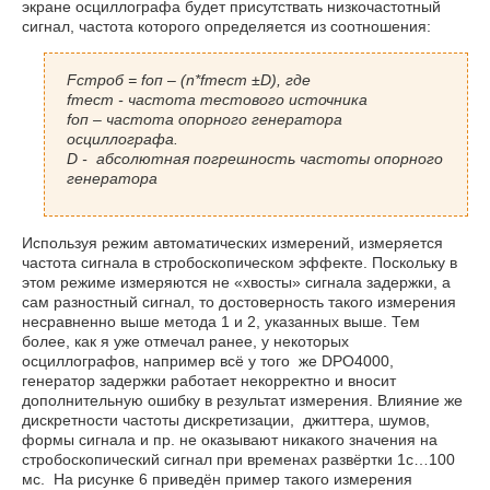
экране осциллографа будет присутствать низкочастотный
сигнал, частота которого определяется из соотношения:
Fстроб = fоп – (n*fтест ±D), где
fтест - частота тестового источника
fоп – частота опорного генератора
осциллографа.
D - абсолютная погрешность частоты опорного
генератора
Используя режим автоматических измерений, измеряется
частота сигнала в стробоскопическом эффекте. Поскольку в
этом режиме измеряются не «хвосты» сигнала задержки, а
сам разностный сигнал, то достоверность такого измерения
несравненно выше метода 1 и 2, указанных выше. Тем
более, как я уже отмечал ранее, у некоторых
осциллографов, например всё у того же DPO4000,
генератор задержки работает некорректно и вносит
дополнительную ошибку в результат измерения. Влияние же
дискретности частоты дискретизации, джиттера, шумов,
формы сигнала и пр. не оказывают никакого значения на
стробоскопический сигнал при временах развёртки 1с…100
мс. На рисунке 6 приведён пример такого измерения