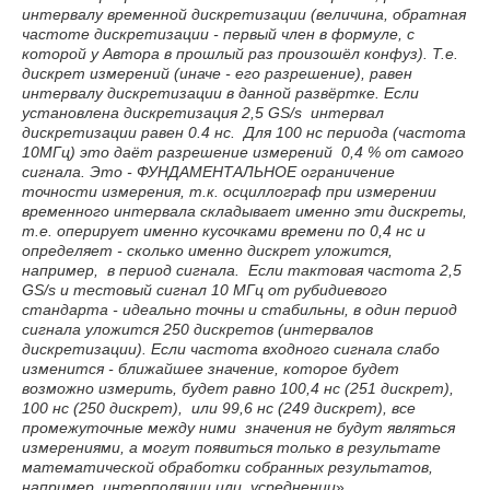
интервалу временной дискретизации (величина, обратная
частоте дискретизации - первый член в формуле, с
которой у Автора в прошлый раз произошёл конфуз). Т.е.
дискрет измерений (иначе - его разрешение), равен
интервалу дискретизации в данной развёртке. Если
установлена дискретизация 2,5 GS/s интервал
дискретизации равен 0.4 нс. Для 100 нс периода (частота
10МГц) это даёт разрешение измерений 0,4 % от самого
сигнала. Это - ФУНДАМЕНТАЛЬНОЕ ограничение
точности измерения, т.к. осциллограф при измерении
временного интервала складывает именно эти дискреты,
т.е. оперирует именно кусочками времени по 0,4 нс и
определяет - сколько именно дискрет уложится,
например, в период сигнала. Если тактовая частота 2,5
GS/s и тестовый сигнал 10 МГц от рубидиевого
стандарта - идеально точны и стабильны, в один период
сигнала уложится 250 дискретов (интервалов
дискретизации). Если частота входного сигнала слабо
изменится - ближайшее значение, которое будет
возможно измерить, будет равно 100,4 нс (251 дискрет),
100 нс (250 дискрет), или 99,6 нс (249 дискрет), все
промежуточные между ними значения не будут являться
измерениями, а могут появиться только в результате
математической обработки собранных результатов,
например, интерполяции или усреднении
».