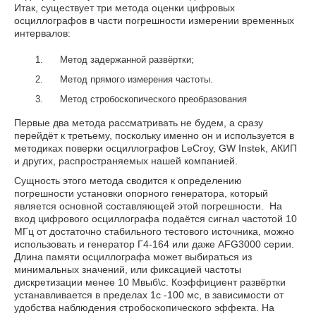
Итак, существует три метода оценки цифровых
осциллографов в части погрешности измерении временных
интервалов:
Метод задержанной развёртки;
Метод прямого измерения частоты.
Метод стробоскопического преобразования
Первые два метода рассматривать не будем, а сразу
перейдёт к третьему, поскольку именно он и используется в
методиках поверки осциллографов LeCroy, GW Instek, АКИП
и других, распространяемых нашей компанией.
Сущность этого метода сводится к определению
погрешности установки опорного генератора, который
является основной составляющей этой погрешности. На
вход цифрового осциллографа подаётся сигнал частотой 10
МГц от достаточно стабильного тестового источника, можно
использовать и генератор Г4-164 или даже AFG3000 серии.
Длина памяти осциллографа может выбираться из
минимальных значений, или фиксацией частоты
дискретизации менее 10 Мвыб\с. Коэффициент развёртки
устанавливается в пределах 1с -100 мс, в зависимости от
удобства наблюдения стробоскопического эффекта. На