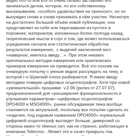
видно что-то или кто-то очень сильно заставляет его
заниматься делом, которое, по его собственному
высказыванию, «особого удовольствия не приносит», но он
вынужден снова и снова принимать в нём участие. Несмотря
на достаточно большой объём новой публикации, она
представляет из себя или переливание из пустого в
порожнее; материалов, изложенных более полгода назад;
теоретические мысли в слух о том, где может использоваться
усреднение сигнала или статистическая обработка
результатов измерения, с выдачей заключений мол
«наверное, имелось ввиду…». При этом никаких
оригинальных методик измерения или практических
примеров измерения не приводится. Всё это похоже на
очередную попытку с умным видом рассуждать на тему, в
которой г-н Шумский плохо разбирается. Я имею ввиду
методики поверки цифровых осциллографов. Хотя при новой
«увлекательной» прошивке v.2.06 (релиз от 27.07.07),
предназначенной для «расширения функциональности и
улучшения параметров» «цифровых осциллографов
DPO4000 и MSO4000», ранее обсуждаемая тема вообще
становится не актуальной, поскольку все попытки сделать из
«изделия, под кодовым названием DPO4000» нормальный
цифровой осциллограф выглядят больше, диверсией со
стороны каких-то тёмных сил, как не странно, работающих в
компании Tektronix…Может это и хочет прикрыть тов.