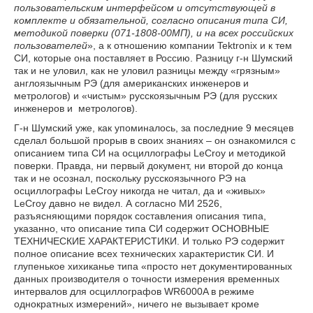
пользовательским интерфейсом и отсутствующей в
комплекте и обязательной, согласно описания типа СИ,
методикой поверки (071-1808-00МП), и на всех российских
пользователей
», а к отношению компании Tektronix и к тем
СИ, которые она поставляет в Россию. Разницу г-н Шумский
так и не уловил, как не уловил разницы между «грязным»
англоязычным РЭ (для американских инженеров и
метрологов) и «чистым» русскоязычным РЭ (для русских
инженеров и метрологов).
Г-н Шумский уже, как упоминалось, за последние 9 месяцев
сделал большой прорыв в своих знаниях – он ознакомился с
описанием типа СИ на осциллографы LeCroy и методикой
поверки. Правда, ни первый документ, ни второй до конца
так и не осознал, поскольку русскоязычного РЭ на
осциллографы LeCroy никогда не читал, да и «живых»
LeCroy давно не видел. А согласно МИ 2526,
разъясняющими порядок составления описания типа,
указанно, что описание типа СИ содержит ОСНОВНЫЕ
ТЕХНИЧЕСКИЕ ХАРАКТЕРИСТИКИ. И только РЭ содержит
полное описание всех технических характеристик СИ. И
глупенькое хихиканье типа «просто нет документированных
данных производителя о точности измерения временных
интервалов для осциллографов WR6000A в режиме
однократных измерений», ничего не вызывает кроме