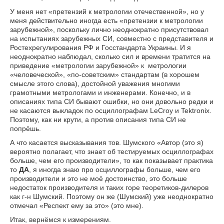
У меня нет «претензий к метрологии отечественной», но у
меня действительно иногда есть «претензии к метрологии
зарубежной», поскольку лично неоднократно присутствовал
на испытаниях зарубежных СИ, совместно с представителя и
Ростехрегулирования РФ и Госстандарта Украины. И я
неоднократно наблюдал, сколько сил и времени тратится на
приведение «метрологии зарубежной» к метрологии
«человеческой», «по-советским» стандартам (в хорошем
смысле этого слова), достойной уважения многими
грамотными метрологами и инженерами. Конечно, и в
описаниях типа СИ бывают ошибки, но они довольно редки и
не касаются выкладок по осциллографам LeCroy и Tektronix.
Поэтому, как ни крути, а против описания типа СИ не
попрёшь.
А что касается высказывания тов. Шумского «Автор (это я)
вероятно полагает, что знает об тестируемых осциллографах
больше, чем его производители», то как показывает практика
то
ДА
, я иногда знаю про осциллографы больше, чем его
производители и это не моё достоинство, это больше
недостаток производителя и таких горе теоретиков-дилеров
как г-н Шумский. Поэтому он же (Шумский) уже неоднократно
отмечал «Респект ему за это» (это мне).
Итак, вернёмся к измерениям.