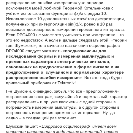
распределения ошибки измерения» уже априори
исключается моей любимой Теоремой Котельникова с
учётом использования функции sin(x)/x с рядом 10.
Использование 10 дополнительных отсчётов дискретизации,
полученных при интерполяции sin(x)/x, ровно в 10 раз
повышает достоверность измерения временного интервала.
Если DPO4000 не умеет это учитывать при измерениях – то
это его недостаток. А если и дальше следовать этой «теории
тов. Шумского», то в качестве назначения осциллографов
DPO4000 следует указывать «
предназначены для
исследования формы и измерения амплитудных и
временных параметров электрических сигналов,
основанных
на
предположении о форме сигнала и на
предположении о
случайном и нормальном
характере
распределения ошибки измерения
». Вот это тогда будет
прикольный приборчик от Tektronix!
Г-н Шумский, очевидно, забыл, что все «предположения»,
«ограничения спектра», «случайный и нормальный характер
распределения» и пр. уже включены с одной стороны в
погрешность измерения амплитуды, а с другой стороны в
погрешность измерения временных интервалов. Ну да
ладно – в следующий раз вспомнит.
Шумский пишет: «
Цифровой осциллограф имеет всем
понятное разрешение в ходе таких измерений, равное