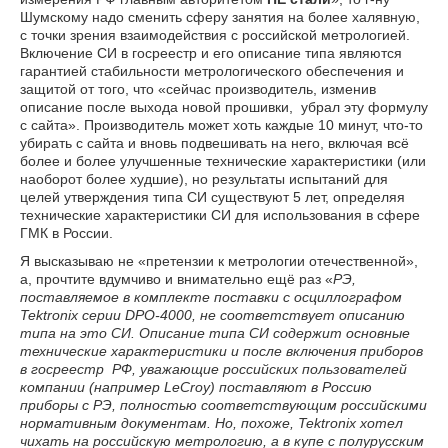
Шумскому надо сменить сферу занятия на более халявную,
с точки зрения взаимодействия с российской метрологией.
Включение СИ в госреестр и его описание типа являются
гарантией стабильности метрологического обеспечения и
защитой от того, что «сейчас производитель, изменив
описание после выхода новой прошивки, убрал эту формулу
с сайта». Производитель может хоть каждые 10 минут, что-то
убирать с сайта и вновь подвешивать на него, включая всё
более и более улучшенные технические характеристики (или
наоборот более худшие), но результаты испытаний для
целей утверждения типа СИ существуют 5 лет, определяя
технические характеристики СИ для использования в сфере
ГМК в России.
Я высказываю не «претензии к метрологии отечественной»,
а, прочтите вдумчиво и внимательно ещё раз «
РЭ,
поставляемое в комплекте поставки с осциллографом
Tektronix
серии DPO
-4000, не соответствует описанию
типа на это СИ. Описание типа СИ содержит основные
технические характеристики и после включения приборов
в госреестр
РФ, уважающие российских пользователей
компании (например LeCroy
) поставляют в Россию
приборы с РЭ, полностью соответствующим российскими
нормативным документам. Но, похоже, Tektronix
хотел
чихать на российскую метрологию, а в купе с полурусским