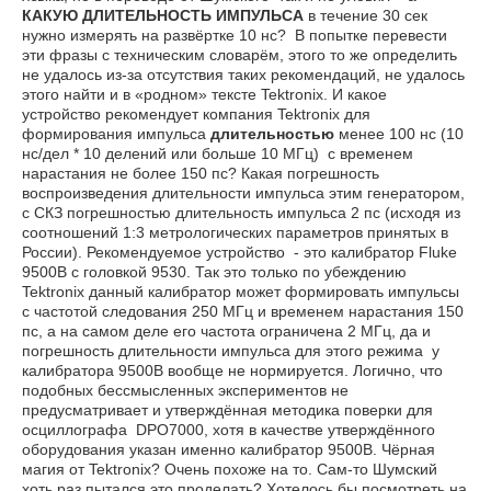
КАКУЮ ДЛИТЕЛЬНОСТЬ ИМПУЛЬСА
в течение 30 сек
нужно измерять на развёртке 10 нс? В попытке перевести
эти фразы с техническим словарём, этого то же определить
не удалось из-за отсутствия таких рекомендаций, не удалось
этого найти и в «родном» тексте Tektronix. И какое
устройство рекомендует компания Tektronix для
формирования импульса
длительностью
менее 100 нс (10
нс/дел * 10 делений или больше 10 МГц) с временем
нарастания не более 150 пс? Какая погрешность
воспроизведения длительности импульса этим генератором,
с СКЗ погрешностью длительность импульса 2 пс (исходя из
соотношений 1:3 метрологических параметров принятых в
России). Рекомендуемое устройство - это калибратор Fluke
9500B с головкой 9530. Так это только по убеждению
Tektronix данный калибратор может формировать импульсы
с частотой следования 250 МГц и временем нарастания 150
пс, а на самом деле его частота ограничена 2 МГц, да и
погрешность длительности импульса для этого режима у
калибратора 9500B вообще не нормируется. Логично, что
подобных бессмысленных экспериментов не
предусматривает и утверждённая методика поверки для
осциллографа DPO7000, хотя в качестве утверждённого
оборудования указан именно калибратор 9500B. Чёрная
магия от Tektronix? Очень похоже на то. Сам-то Шумский
хоть раз пытался это проделать? Хотелось бы посмотреть на