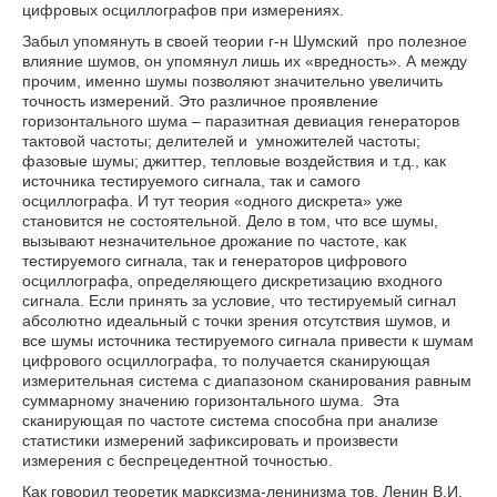
цифровых осциллографов при измерениях.
Забыл упомянуть в своей теории г-н Шумский про полезное
влияние шумов, он упомянул лишь их «вредность». А между
прочим, именно шумы позволяют значительно увеличить
точность измерений. Это различное проявление
горизонтального шума – паразитная девиация генераторов
тактовой частоты; делителей и умножителей частоты;
фазовые шумы; джиттер, тепловые воздействия и т.д., как
источника тестируемого сигнала, так и самого
осциллографа. И тут теория «одного дискрета» уже
становится не состоятельной. Дело в том, что все шумы,
вызывают незначительное дрожание по частоте, как
тестируемого сигнала, так и генераторов цифрового
осциллографа, определяющего дискретизацию входного
сигнала. Если принять за условие, что тестируемый сигнал
абсолютно идеальный с точки зрения отсутствия шумов, и
все шумы источника тестируемого сигнала привести к шумам
цифрового осциллографа, то получается сканирующая
измерительная система с диапазоном сканирования равным
суммарному значению горизонтального шума. Эта
сканирующая по частоте система способна при анализе
статистики измерений зафиксировать и произвести
измерения с беспрецедентной точностью.
Как говорил теоретик марксизма-ленинизма тов. Ленин В.И.