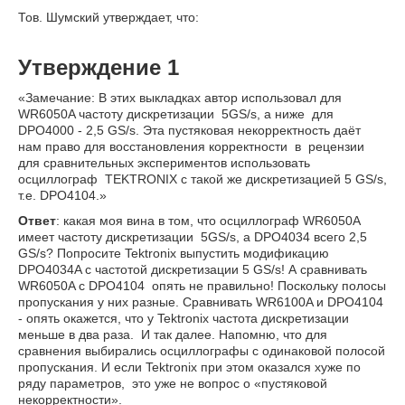
Тов. Шумский утверждает, что:
Утверждение 1
«Замечание: В этих выкладках автор использовал для
WR6050A частоту дискретизации 5GS/s, а ниже для
DPO4000 - 2,5 GS/s. Эта пустяковая некорректность даёт
нам право для восстановления корректности в рецензии
для сравнительных экспериментов использовать
осциллограф TEKTRONIX с такой же дискретизацией 5 GS/s,
т.е. DPO4104.»
Ответ
: какая моя вина в том, что осциллограф WR6050A
имеет частоту дискретизации 5GS/s, а DPO4034 всего 2,5
GS/s? Попросите Tektronix выпустить модификацию
DPO4034A с частотой дискретизации 5 GS/s! А сравнивать
WR6050A с DPO4104 опять не правильно! Поскольку полосы
пропускания у них разные. Сравнивать WR6100A и DPO4104
- опять окажется, что у Tektronix частота дискретизации
меньше в два раза. И так далее. Напомню, что для
сравнения выбирались осциллографы с одинаковой полосой
пропускания. И если Tektronix при этом оказался хуже по
ряду параметров, это уже не вопрос о «пустяковой
некорректности».