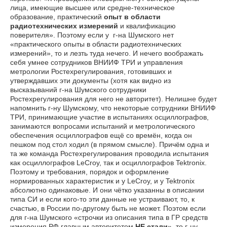
лица, имеющие высшее или средне-техническое
образование, практический
опыт в области
радиотехнических измерений
и квалификацию
поверителя». Поэтому если у г-на Шумского нет
«практического опыты в области радиотехнических
измерений», то и лезть туда нечего. И нечего воображать
себя умнее сотрудников ВНИИФ ТРИ и управления
метрологии Ростехрегулирования, готовивших и
утверждавших эти документы (хотя как видно из
высказываний г-на Шумского сотрудники
Ростехрегулирования для него не авторитет). Нелишне будет
напомнить г-ну Шумскому, что некоторые сотрудники ВНИИФ
ТРИ, принимающие участие в испытаниях осциллографов,
занимаются вопросами испытаний и метрологического
обеспечения осциллографов ещё со времён, когда он
пешком под стол ходил (в прямом смысле). Причём одна и
та же команда Ростехрегулирования проводила испытания
как осциллографов LeCroy, так и осциллографов Tektronix.
Поэтому и требования, порядок и оформление
нормированных характеристик и у LeCroy, и у Tektronix
абсолютно одинаковые. И они чётко указанны в описании
типа СИ и если кого-то эти данные не устраивают, то, к
счастью, в России по-другому быть не может. Поэтом если
для г-на Шумского «строчки из описания типа в ГР средств
измерения РФ главным авторитетом
НЕ стали
», то г-ну