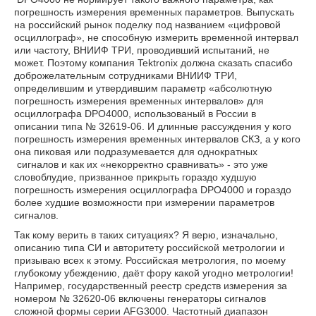
погрешность измерения временных параметров. Выпускать
на российский рынок поделку под названием «цифровой
осциллограф», не способную измерить временной интервал
или частоту, ВНИИФ ТРИ, проводивший испытаний, не
может. Поэтому компания Tektronix должна сказать спасибо
доброжелательным сотрудниками ВНИИФ ТРИ,
определившим и утвердившим параметр «абсолютную
погрешность измерения временных интервалов» для
осциллографа DPO4000, использованый в России в
описании типа № 32619-06. И длинные рассуждения у кого
погрешность измерения временных интервалов СКЗ, а у кого
она пиковая или подразумевается для однократных
сигналов и как их «некорректно сравнивать» - это уже
словоблудие, призванное прикрыть гораздо худшую
погрешность измерения осциллографа DPO4000 и гораздо
более худшие возможности при измерении параметров
сигналов.
Так кому верить в таких ситуациях? Я верю, изначально,
описанию типа СИ и авторитету российской метрологии и
призываю всех к этому. Российская метрология, по моему
глубокому убеждению, даёт фору какой угодно метрологии!
Например, государственный реестр средств измерения за
номером № 32620-06 включены генераторы сигналов
сложной формы серии AFG3000. Частотный диапазон