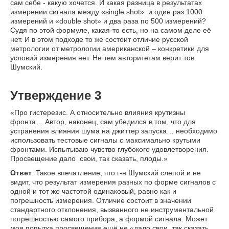
сам себе - какую хочется. И какая разница в результатах
измерении сигнала между «single shot» и один раз 1000
измерений и «double shot» и два раза по 500 измерений?
Судя по этой формуле, какая-то есть, но на самом деле её
нет. И в этом подходе то же состоит отличие русской
метрологии от метрологии американской – конкретики для
условий измерения нет. Не тем авторитетам верит тов.
Шумский.
Утверждение 3
«Про гистерезис. А относительно влияния крутизны
фронта… Автор, наконец, сам убедился в том, что для
устранения влияния шума на джиттер запуска… необходимо
использовать тестовые сигналы с максимально крутыми
фронтами. Испытываю чувство глубокого удовлетворения.
Просвещение дало свои, так сказать, плоды.»
Ответ
: Такое впечатление, что г-н Шумский слепой и не
видит, что результат измерения разных по форме сигналов с
одной и тот же частотой одинаковый, равно как и
погрешность измерения. Отличие состоит в значении
стандартного отклонения, вызванного не инструментальной
погрешностью самого прибора, а формой сигнала. Может
моя попытка просвещения ещё не «дало свои, так сказать,