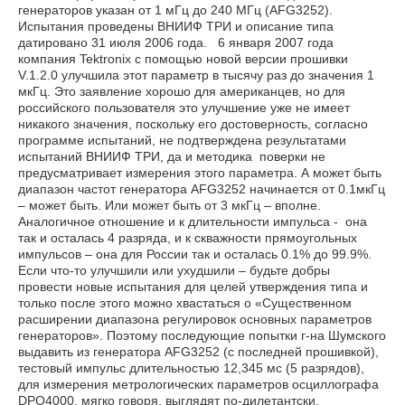
генераторов указан от 1 мГц до 240 МГц (AFG3252).
Испытания проведены ВНИИФ ТРИ и описание типа
датировано 31 июля 2006 года. 6 января 2007 года
компания Tektronix с помощью новой версии прошивки
V.1.2.0 улучшила этот параметр в тысячу раз до значения 1
мкГц. Это заявление хорошо для американцев, но для
российского пользователя это улучшение уже не имеет
никакого значения, поскольку его достоверность, согласно
программе испытаний, не подтверждена результатами
испытаний ВНИИФ ТРИ, да и методика поверки не
предусматривает измерения этого параметра. А может быть
диапазон частот генератора AFG3252 начинается от 0.1мкГц
– может быть. Или может быть от 3 мкГц – вполне.
Аналогичное отношение и к длительности импульса - она
так и осталась 4 разряда, и к скважности прямоугольных
импульсов – она для России так и осталась 0.1% до 99.9%.
Если что-то улучшили или ухудшили – будьте добры
провести новые испытания для целей утверждения типа и
только после этого можно хвастаться о «Существенном
расширении диапазона регулировок основных параметров
генераторов». Поэтому последующие попытки г-на Шумского
выдавить из генератора AFG3252 (с последней прошивкой),
тестовый импульс длительностью 12,345 мс (5 разрядов),
для измерения метрологических параметров осциллографа
DPO4000, мягко говоря, выглядят по-дилетантски.