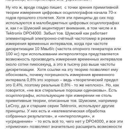
Ну что ж, вроде гладко пишет, с точки зрения примитивной
теории измерения цифровых осциллографов начала 70-х
годов прошлого столетия. Хотя эти принципы до сих пор
используются в малобюджетных цифровых осциллографах
и, как г-н Шумский акцентирует внимание, в том числе и в
Tektronix DPO4000. Забыл тов. Шумский как работает
элементарный электронно-счётный частотомер в режиме
измерения временных интервалов, когда при частоте
дискретизации 10 Мвыб/с (частота опорного генератора или
100 нс) при использовании интерполятора представляется
возможность производить измерения временных интервалов
около сотни пикосекунд, а это в тысячу раз выше частоты
дискретизации. Хотя ссылки на эту теорию позволяют ему
обосновать, почему погрешность измерения временного
интервала 0,8% это хорошо – ведь «теоретический предел
это 0,4%, поэтому реальные 0,8% - то же неплохо». Но, как
говорится, «не все стиральные порошки одинаковы». Есть
осциллографы, использующие при измерении не столь
примитивные теории, описанные тов. Шумским, например
LeCroy, да и старшие серии Tektronix, используют другие
принципы. У них есть и «математическая обработка
собранных результатов», и «интерполяция», и
«усреднение» - то есть всё то, чего нет у DPO4000, и все эти
«примочки» позволяют значительно расширить возможности