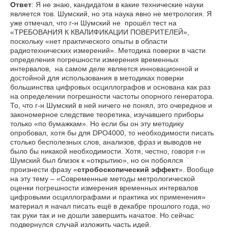
Ответ
: Я не знаю, кандидатом в какие технические науки
является тов. Шумский, но эта наука явно не метрология. Я
уже отмечал, что г-н Шумский не прошёл тест на
«ТРЕБОВАНИЯ К КВАЛИФИКАЦИИ ПОВЕРИТЕЛЕЙ»,
поскольку «нет практического опыты в области
радиотехнических измерений». Методика поверки в части
определения погрешности измерения временных
интервалов, на самом деле является инновационной и
достойной для использования в методиках поверки
большинства цифровых осциллографов и основана как раз
на определении погрешности частоты опорного генератора.
То, что г-н Шумский в ней ничего не понял, это очередное и
закономерное следствие теоретика, изучавшего приборы
только «по бумажкам». Но если бы он эту методику
опробовал, хотя бы для DPO4000, то необходимости писать
столько бесполезных слов, анализов, фраз и выводов не
было бы никакой необходимости. Хотя, честно, говоря г-н
Шумский был близок к «открытию», но он побоялся
произнести фразу «
стробоскопический эффект
». Вообще
на эту тему – «Современные методы метрологической
оценки погрешности измерения временных интервалов
цифровыми осциллографами и практика их применения»
материал я начал писать ещё в декабре прошлого года, но
так руки так и не дошли завершить начатое. Но сейчас
подвернулся случай изложить часть идей.