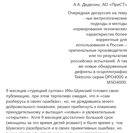
А.A. Дедюхин, АО «ПриСТ»
Очередная дискуссия на тему
- чьи метрологические
подходы и методы
нормирования технических
характеристик более
корректные для
использования в России –
оригинальные производителя
или по результатам
российских испытаний. А так
же новые обнаруженные
дефекты в осциллографах
Tektronix серии DPO4000 и
MSO4000.
9 месяцев «турецкий султан» Ибн-Шумский готовил свою
публикацию, при этом терпеливо ожидая, что я «сам
разберусь в своих ошибках», но, не дождавшись моего
добровольного покаяния, решил прибегнуть к покаянию
принудительному и вытащил «новые» и увлекательные
«открытия». Хотя 9 месяцев достаточно большой срок
(женщины за это время детей рожают) и было время у тов.
Шумского разобраться и в своих примитивных ошибках, но