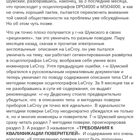
Шумский, разобравшись, наконец, за 3 последние месяца,
что происходит у осциллографов DPO4000 и MSO4000, и как
не очень хороший тактик, пытается переключить внимание
той самой общественности на проблемы уже обсуждённые.
Но об этом чуть позже.
Что уж точно плохо получается у г-на Шумского в своих
«рецензиях», так это умничать по разным поводам. Пару
месяцев назад, скачав и прочитав электронные
англоязычные описания на LeCroy, он уже пытался
умничать на тему, как работает сегментированная развёртка
в осциллографах LeCroy, вообразив себя умнее всех
инженеров LeCroy. Учтя предыдущие ошибки, г-н Шумский
обратился к русскоязычным нормативным документам и
теперь умничает по поводу содержания описания типа СИ и
методики поверки осциллографов LeCroy. За 9 месяцев так и
не разобравшись в сути её содержания, он выдаёт
рекомендации: «г-ну Дедюхину стоило предварительно
убедиться, что в описаниях типа и методиках поверки
приборов LeCroy уж точно всё идеально». В идеальности
методики поверки LeCroy неоднократно убеждался не только
я, но и многие инженеры и поверители. Г-н Шумский кинулся
сразу читать раздел 7 методики поверки, проигнорировав
раздел 3. А раздел 3 называется. «
ТРЕБОВАНИЯ К
КВАЛИФИКАЦИИ ПОВЕРИТЕЛЕЙ
». И содержание его очень
короткое: «К проведению поверки могут быть допущены