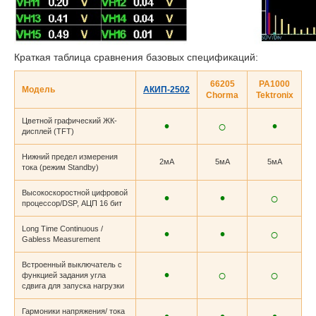
Краткая таблица сравнения базовых спецификаций:
66205
PA1000
Модель
АКИП-2502
Chorma
Tektronix
Цветной графический ЖК-
•
○
•
дисплей (TFT)
Нижний предел измерения
2мА
5мА
5мА
тока (режим Standby)
Высокоскоростной цифровой
•
•
○
процессор/DSP, АЦП 16 бит
Long Time Continuous /
•
•
○
Gabless Measurement
Встроенный выключатель с
•
○
○
функцией задания угла
сдвига для запуска нагрузки
Гармоники напряжения/ тока