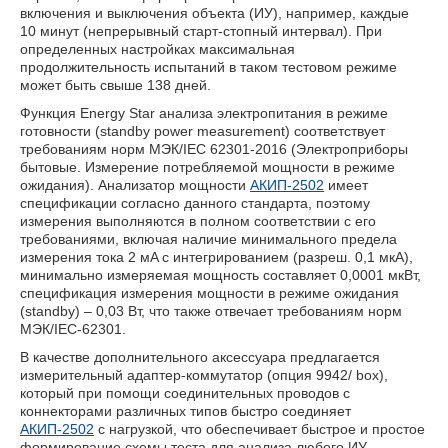
включения и выключения объекта (ИУ), например, каждые
10 минут (непрерывный старт-стопный интервал). При
определенных настройках максимальная
продолжительность испытаний в таком тестовом режиме
может быть свыше 138 дней.
Функция Energy Star анализа электропитания в режиме
готовности (standby power measurement) соответствует
требованиям норм МЭК/IEC 62301-2016 (Электроприборы
бытовые. Измерение потребляемой мощности в режиме
ожидания). Анализатор мощности
АКИП-2502
имеет
спецификации согласно данного стандарта, поэтому
измерения выполняются в полном соответствии с его
требованиями, включая наличие минимального предела
измерения тока 2 мA с интегрированием (разреш. 0,1 мкА),
минимально измеряемая мощность составляет 0,0001 мкВт,
спецификация измерения мощности в режиме ожидания
(standby) – 0,03 Вт, что также отвечает требованиям норм
МЭК/IEC-62301.
В качестве дополнительного аксессуара предлагается
измерительный адаптер-коммутатор (опция 9942/ box),
который при помощи соединительных проводов с
коннекторами различных типов быстро соединяет
АКИП-2502
с нагрузкой, что обеспечивает быстрое и простое
формирование схемы теста для анализа любого ИУ.