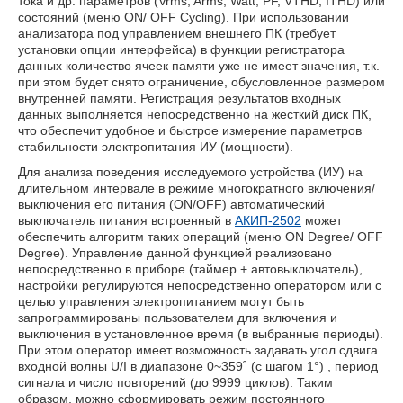
тока и др. параметров (Vrms, Arms, Watt, PF, VTHD, ITHD) или
состояний (меню ON/ OFF Cycling). При использовании
анализатора под управлением внешнего ПК (требует
установки опции интерфейса) в функции регистратора
данных количество ячеек памяти уже не имеет значения, т.к.
при этом будет снято ограничение, обусловленное размером
внутренней памяти. Регистрация результатов входных
данных выполняется непосредственно на жесткий диск ПК,
что обеспечит удобное и быстрое измерение параметров
стабильности электропитания ИУ (мощности).
Для анализа поведения исследуемого устройства (ИУ) на
длительном интервале в режиме многократного включения/
выключения его питания (ON/OFF) автоматический
выключатель питания встроенный в
АКИП-2502
может
обеспечить алгоритм таких операций (меню ON Degree/ OFF
Degree). Управление данной функцией реализовано
непосредственно в приборе (таймер + автовыключатель),
настройки регулируются непосредственно оператором или с
целью управления электропитанием могут быть
запрограммированы пользователем для включения и
выключения в установленное время (в выбранные периоды).
При этом оператор имеет возможность задавать угол сдвига
входной волны U/I в диапазоне 0~359˚ (с шагом 1°) , период
сигнала и число повторений (до 9999 циклов). Таким
образом, можно сформировать режим постоянного