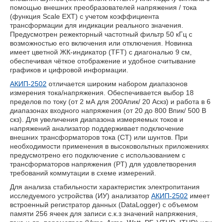
помощью внешних преобразователей напряжения / тока
(функция Scale EXT) с учетом коэффициента
трансформации для индикации реального значения.
Предусмотрен режекторный частотный фильтр 50 кГц с
возможностью его включения или отключения. Новинка
имеет цветной ЖК-индикатор (TFT) с диагональю 9 см,
обеспечивая чёткое отображение и удобное считывание
графиков и цифровой информации.
АКИП-2502
отличается широким набором диапазонов
измерения тока/напряжения. Обеспечивается выбор 18
пределов по току (от 2 мА для 200Aпик/ 20 Аскз) и работа в 6
диапазонах входного напряжения (от 20 до 800 Впик/ 500 В
скз). Для увеличения диапазона измеряемых токов и
напряжений анализатор поддерживает подключение
внешних трансформаторов тока (CT) или шунтов. При
необходимости применения в высоковольтных приложениях
предусмотрено его подключение с использованием с
трансформаторов напряжения (PT) для удовлетворения
требований коммутации в схеме измерений.
Для анализа стабильности характеристик электропитания
исследуемого устройства (ИУ) анализатор
АКИП-2502
имеет
встроенный регистратор данных (DataLogger) с объемом
памяти 256 ячеек для записи с.к.з значений напряжения,