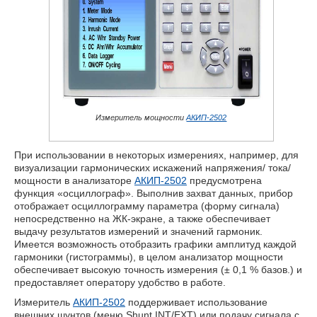
Измеритель мощности
АКИП-2502
При использовании в некоторых измерениях, например, для
визуализации гармонических искажений напряжения/ тока/
мощности в анализаторе
АКИП-2502
предусмотрена
функция «осциллограф». Выполнив захват данных, прибор
отображает осциллограмму параметра (форму сигнала)
непосредственно на ЖК-экране, а также обеспечивает
выдачу результатов измерений и значений гармоник.
Имеется возможность отобразить графики амплитуд каждой
гармоники (гистограммы), в целом анализатор мощности
обеспечивает высокую точность измерения (± 0,1 % базов.) и
предоставляет оператору удобство в работе.
Измеритель
АКИП-2502
поддерживает использование
внешних шунтов (меню Shunt INT/EXT) или подачу сигнала с