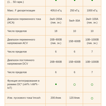
•
•
•
(1… 50 гарм.)
Макс. F дискретизации
409,6 кГц
250 кГц
1000 кГц
Диапазон переменного тока
2мA~200A
2мA~100A
5мА~30A
(ACA)
(пик. зн.)
(пик. зн.)
Число пределов
18
10
10
Диапазон переменного
20В~800В
10В~1000В
15В~600В
напряжения ACV
(пик. зн.)
(пик. зн.)
Число пределов
6
6
7
Диапазон постоянного
20В~800В
15В~600В
10В~1000В
напряжения DCV
Число пределов
6
6
7
Функция интегрирования в
•
○
○
режиме DC* (nA*h / nW*h -
IoT)
○
Изм. пускового тока/ Inrush
200 Aпик
120 Aпик