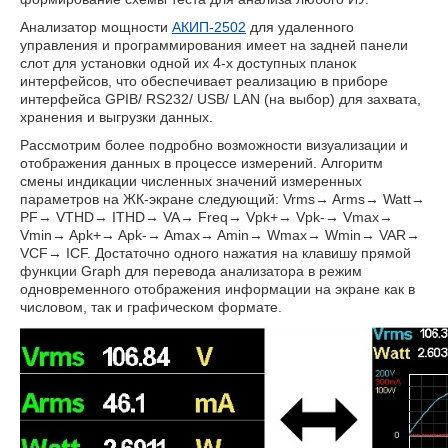
Анализатор мощности
АКИП-2502
для удаленного
управления и программирования имеет на задней панели
слот для установки одной их 4-х доступных планок
интерфейсов, что обеспечивает реализацию в приборе
интерфейса GPIB/ RS232/ USB/ LAN (на выбор) для захвата,
хранения и выгрузки данных.
Рассмотрим более подробно возможности визуализации и
отображения данных в процессе измерений. Алгоритм
смены индикации численных значений измеренных
параметров на ЖК-экране следующий: Vrms→ Arms→ Watt→
PF→ VTHD→ ITHD→ VA→ Freq→ Vpk+→ Vpk-→ Vmax→
Vmin→ Apk+→ Apk-→ Amax→ Amin→ Wmax→ Wmin→ VAR→
VCF→ ICF. Достаточно одного нажатия на клавишу прямой
функции Graph для перевода анализатора в режим
одновременного отображения информации на экране как в
числовом, так и графическом формате.