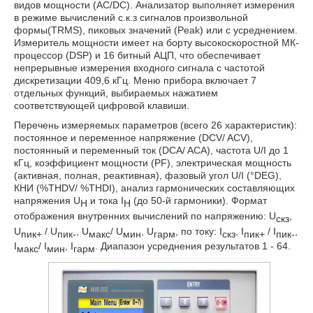
видов мощности (AC/DC). Анализатор выполняет измерения
в режиме вычислений с.к.з сигналов произвольной
формы(TRMS), пиковых значений (Peak) или с усреднением.
Измеритель мощности имеет на борту высокоскоростной МК-
процессор (DSP) и 16 битный АЦП, что обеспечивает
непрерывные измерения входного сигнала с частотой
дискретизации 409,6 кГц. Меню прибора включает 7
отдельных функций, выбираемых нажатием
соответствующей цифровой клавиши.
Перечень измеряемых параметров (всего 26 характеристик):
постоянное и переменное напряжение (DCV/ ACV),
постоянный и переменный ток (DCA/ ACA), частота U/I до 1
кГц, коэффициент мощности (PF), электрическая мощность
(активная, полная, реактивная), фазовый угол U/I (°DEG),
КНИ (%THDV/ %THDI), анализ гармонических составляющих
напряжения U
и тока I
(до 50-й гармоники). Формат
H
H
отображения внутренних вычислений по напряжению: U
,
скз
U
/
U
, U
/ U
, U
, по току: I
, I
/
I
,
пик+
пик-
макс
мин
гарм
скз
пик+
пик-
I
/ I
, I
. Диапазон усреднения результатов 1 - 64.
макс
мин
гарм