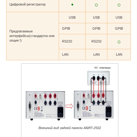
•
○
○
Цифровой регистратор
USB
USB
USB
GPIB
GPIB
GPIB
Предлагаемые
интерфейсы(стандартно или
○
опция !)
RS232
RS232
LAN
LAN
LAN
Внешний вид задней панели АКИП-2502