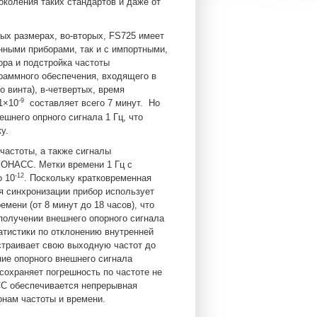
околения таких стандартов и даже от
ных размерах, во-вторых, FS725 имеет
енными приборами, так и с импортными,
ора и подстройка частоты
раммного обеспечения, входящего в
 винта), в-четвертых, время
-9
1×10
составляет всего 7 минут. Но
шнего опрного сигнала 1 Гц, что
у.
частоты, а также сигналы
ЛОНАСС. Метки времени 1 Гц с
-12
 10
. Поскольку кратковременная
я синхронизации прибор использует
мени (от 8 минут до 18 часов), что
получении внешнего опорного сигнала
татистики по отклонению внутренней
естраивает свою выходную частот до
ние опорного внешнего сигнала
 сохраняет погрешность по частоте не
СС обеспечивается непрерывная
нам частоты и времени.