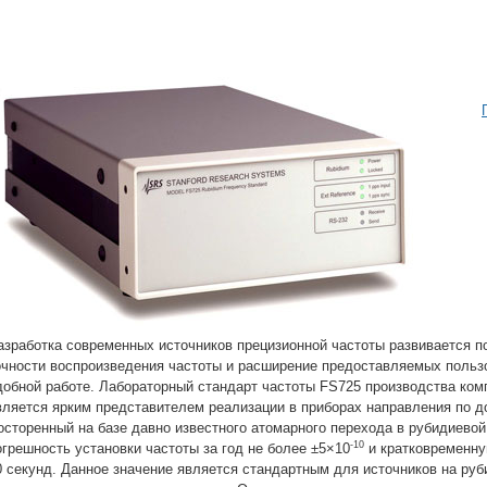
азработка современных источников прецизионной частоты развивается 
очности воспроизведения частоты и расширение предоставляемых польз
добной работе. Лабораторный стандарт частоты FS725 производства комп
вляется ярким представителем реализации в приборах направления по д
осторенный на базе давно известного атомарного перехода в рубидиевой
-10
огрешность установки частоты за год не более ±5×10
и кратковременну
0 секунд. Данное значение является стандартным для источников на руб