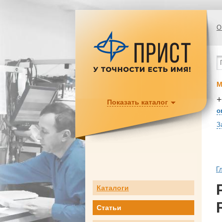
О
М
+
Показать каталог
o
З
Г
Каталоги
Статьи