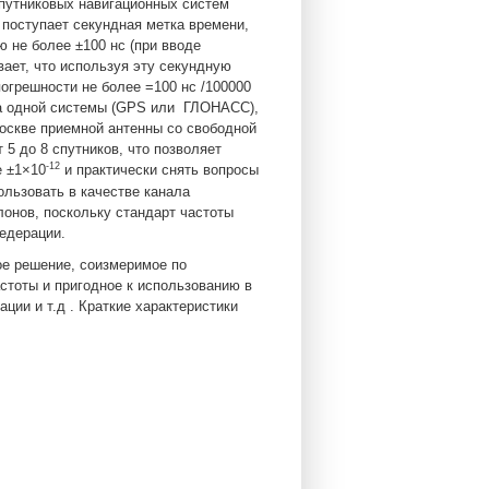
спутниковых навигационных систем
поступает секундная метка времени,
не более ±100 нс (при вводе
вает, что используя эту секундную
огрешности не более =100 нс /100000
ка одной системы (GPS или ГЛОНАСС),
Москве приемной антенны со свободной
5 до 8 спутников, что позволяет
-12
е ±1×10
и практически снять вопросы
льзовать в качестве канала
онов, поскольку стандарт частоты
едерации.
ое решение, соизмеримое по
стоты и пригодное к использованию в
ции и т.д . Краткие характеристики