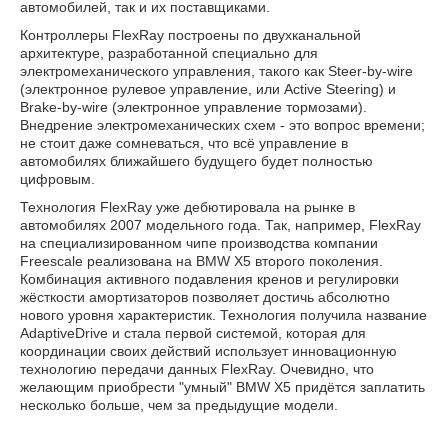
автомобилей, так и их поставщиками.
Контроллеры FlexRay построены по двухканальной
архитектуре, разработанной специально для
электромеханического управления, такого как Steer-by-wire
(электронное рулевое управление, или Active Steering) и
Brake-by-wire (электронное управление тормозами).
Внедрение электромеханических схем - это вопрос времени;
не стоит даже сомневаться, что всё управление в
автомобилях ближайшего будущего будет полностью
цифровым.
Технология FlexRay уже дебютировала на рынке в
автомобилях 2007 модельного года. Так, например, FlexRay
на специализированном чипе производства компании
Freescale реализована на BMW X5 второго поколения.
Комбинация активного подавления кренов и регулировки
жёсткости амортизаторов позволяет достичь абсолютно
нового уровня характеристик. Технология получила название
AdaptiveDrive и стала первой системой, которая для
координации своих действий использует инновационную
технологию передачи данных FlexRay. Очевидно, что
желающим приобрести "умный" BMW X5 придётся заплатить
несколько больше, чем за предыдущие модели.