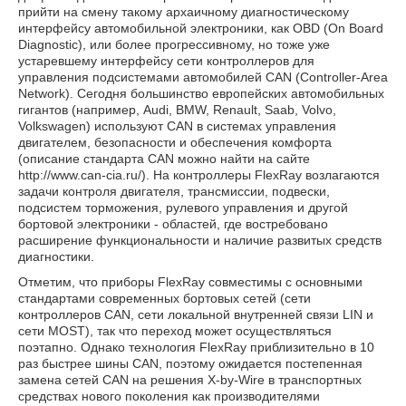
прийти на смену такому архаичному диагностическому
интерфейсу автомобильной электроники, как OBD (On Board
Diagnostic), или более прогрессивному, но тоже уже
устаревшему интерфейсу сети контроллеров для
управления подсистемами автомобилей CAN (Controller-Area
Network). Сегодня большинство европейских автомобильных
гигантов (например, Audi, BMW, Renault, Saab, Volvo,
Volkswagen) используют CAN в системах управления
двигателем, безопасности и обеспечения комфорта
(описание стандарта CAN можно найти на сайте
http://www.can-cia.ru/). На контроллеры FlexRay возлагаются
задачи контроля двигателя, трансмиссии, подвески,
подсистем торможения, рулевого управления и другой
бортовой электроники - областей, где востребовано
расширение функциональности и наличие развитых средств
диагностики.
Отметим, что приборы FlexRay совместимы с основными
стандартами современных бортовых сетей (сети
контроллеров CAN, сети локальной внутренней связи LIN и
сети MOST), так что переход может осуществляться
поэтапно. Однако технология FlexRay приблизительно в 10
раз быстрее шины CAN, поэтому ожидается постепенная
замена сетей CAN на решения X-by-Wire в транспортных
средствах нового поколения как производителями