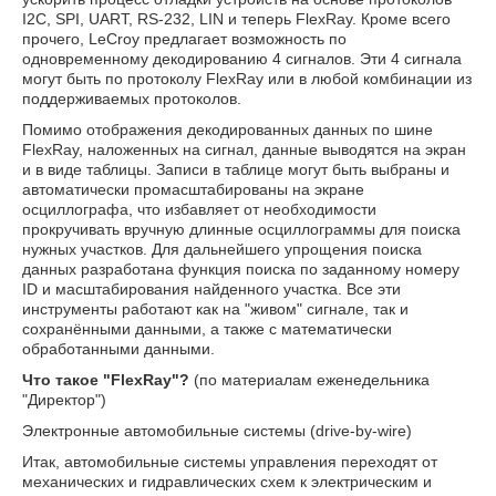
I2C, SPI, UART, RS-232, LIN и теперь FlexRay. Кроме всего
прочего, LeCroy предлагает возможность по
одновременному декодированию 4 сигналов. Эти 4 сигнала
могут быть по протоколу FlexRay или в любой комбинации из
поддерживаемых протоколов.
Помимо отображения декодированных данных по шине
FlexRay, наложенных на сигнал, данные выводятся на экран
и в виде таблицы. Записи в таблице могут быть выбраны и
автоматически промасштабированы на экране
осциллографа, что избавляет от необходимости
прокручивать вручную длинные осциллограммы для поиска
нужных участков. Для дальнейшего упрощения поиска
данных разработана функция поиска по заданному номеру
ID и масштабирования найденного участка. Все эти
инструменты работают как на "живом" сигнале, так и
сохранёнными данными, а также с математически
обработанными данными.
Что такое "FlexRay"?
(по материалам еженедельника
"Директор")
Электронные автомобильные системы (drive-by-wire)
Итак, автомобильные системы управления переходят от
механических и гидравлических схем к электрическим и