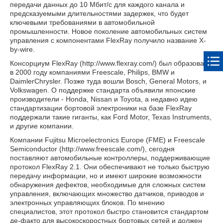
передачи данных до 10 Мбит/с для каждого канала и
предсказуемыми длительностями задержек, что будет
ключевыми требованиями в автомобильной
промышленности. Новое поколение автомобильных систем
управления с компонентами FlexRay получило название X-
by-wire.
Консорциум FlexRay (http://www.flexray.com/) был образован
в 2000 году компаниями Freescale, Philips, BMW и
DaimlerChrysler. Позже туда вошли Bosch, General Motors, и
Volkswagen. О поддержке стандарта объявили японские
производители - Honda, Nissan и Toyota, а недавно идею
стандартизации бортовой электроники на базе FlexRay
поддержали такие гиганты, как Ford Motor, Texas Instruments,
и другие компании.
Компании Fujitsu Microelectronics Europe (FME) и Freescale
Semiconductor (http://www.freescale.com/), сегодня
поставляют автомобильные контроллеры, поддерживающие
протокол FlexRay 2.1. Они обеспечивают не только быструю
передачу информации, но и имеют широкие возможности
обнаружения дефектов, необходимые для сложных систем
управления, включающих множество датчиков, приводов и
электронных управляющих блоков. По мнению
специалистов, этот протокол быстро становится стандартом
де-факто для высокоскоростных бортовых сетей и должен