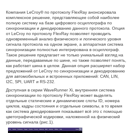
Компания LeCroy® по протоколу FlexRay анонсировала
комплексное решение, представляющее собой наиболее
полную систему на базе цифрового осциллографа по
синхронизации и декодированию данного протокола. Опция
от LeCroy по протоколу FlexRay позволяет проводить
одновременный анализ физического и логического уровня
сигнала протокола на одном экране, а аппаратная система
синхронизации полностью интегрирована в осциллограф.
Такое решение предлагает не только уникальный взгляд на
данные, передаваемые по шине, но также позволяет понять,
как работает шина в целом. Данная опция расширяет набор
предложений от LeCroy по синхронизации и декодированию
для автомобильных и встроенных приложений: CAN, LIN,
I2C, SPI, UART и RS-232.
Доступная в серии WaveRunner Xi, внутренняя система
синхронизации по протоколу FlexRay может выделять
отдельные статические и динамические слоты ID, номера
циклов, кадры состояния и отдельные символы, в то время
как система декодирования показывает всё это с помощью
цветографической кодировки, наложенной на физический
уровень сигнала (рис.1).