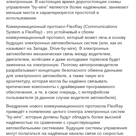
электронным. В настоящее время дорогостоящие схемы
управления "by-wire" являются более надёжными, занимают
меньше места и характеризуются простотой в
использовании.
Коммуникационный протокол FlexRay (Communications
System a FlexRay) - это устойчивый к сбоям
коммуникационный протокол, который может лечь в основу
будущих электронных автомобильных систем (или, как их
называют на Западе, Drive-by-wire). В электронных
автомобилях механическая связь между водителем,
двигателем, колёсами и даже колодками тормозов будет
заменена на электронную. Поэтому автопроизводители
разрабатывают концепцию безопасного обмена данными
для электронного автомобиля, а также такую его
архитектуру, которая могла бы надёжно связывать
критические компоненты с драйверами программного
обеспечения, а те, в свою очередь, с интерфейсом
пользователя (в данном случае водителя автомобиля).
Внедрение нового коммуникационного протокола FlexRay
приведёт к появлению целого спектра электронных систем
"by-wire", которые должны будут обладать более высокой
надёжностью по сравнению с существующими
автомобильными системами. Будущие системы управления
могут полагаться на надёжные каналы связи со скоростью