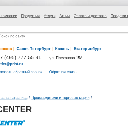
 компании
Продукция
Услуги
Акции
Оплата и доставка
Продажи 
осква
|
Санкт-Петербург
|
Казань
|
Екатеринбург
7 (495) 777-55-91
ул. Плеханова 15А
rder@prist.ru
аказать обратный звонок
Обратная связь
лавная страница
/
Производители и торговые марки
/
CENTER