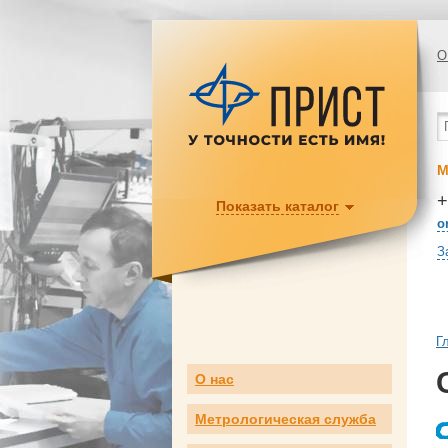
О
М
+
Показать каталог
o
З
Г
О нас
Метрологическая служба