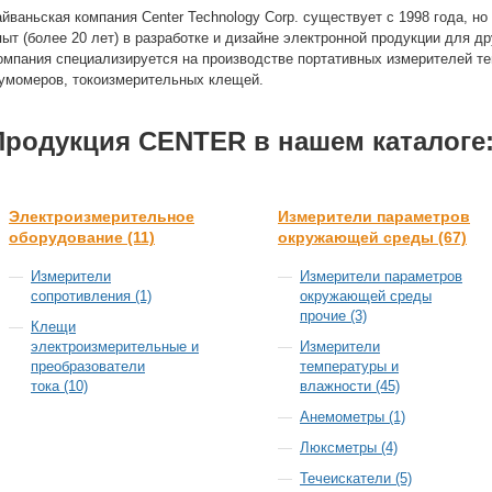
айваньская компания Center Technology Corp. существует с 1998 года, 
пыт (более 20 лет) в разработке и дизайне электронной продукции для д
омпания специализируется на производстве портативных измерителей те
умомеров, токоизмерительных клещей.
Продукция CENTER в нашем каталоге
Электроизмерительное
Измерители параметров
оборудование (11)
окружающей среды (67)
Измерители
Измерители параметров
сопротивления (1)
окружающей среды
прочие (3)
Клещи
электроизмерительные и
Измерители
преобразователи
температуры и
тока (10)
влажности (45)
Анемометры (1)
Люксметры (4)
Течеискатели (5)