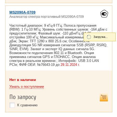
MS2090A-0709
Анализатор спектра портативный MS2090A-0709
Частотный диапазон: 9 кГц-9 ГГц; Полоса пропускания
(RBW): 1 Гц-10 МГц; Уровень собственных шумов: -164 дБм с
предусилителем; Фазовый шум: -110 дБн/Гц @1 ГГц при
отстройке 100 кГц; Максимальный измеряемый уровень: +30
Загрузка...
дБм; Экран: TFT 1280 х 800 25,6 см; Особенности:
Демодуляция 5G NR измерения сигналов SSB (RSRP, RSRQ,
SINR, EVM). Захват и экспорт IQ данных сигнала 5G.
Возможности подключения 802.11 и Bluetooth. Опция
приемника сигналов GPS и ГЛОНАСС. Опция анализа
спектра в реальном времени.; Интерфейс: USB 3.0 LAN
PCIe; ФИФ ОЕИ: №76643-19 до
29.11.2024 г.
Нет в наличии
Узнать о поступлении
По запросу
К сравнению