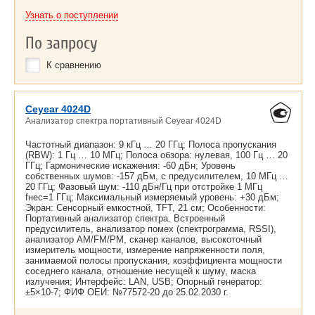
Узнать о поступлении
По запросу
К сравнению
Ceyear 4024D
Анализатор спектра портативный Ceyear 4024D
Частотный диапазон: 9 кГц … 20 ГГц; Полоса пропускания
(RBW): 1 Гц … 10 МГц; Полоса обзора: нулевая, 100 Гц … 20
ГГц; Гармонические искажения: -60 дБн; Уровень
собственных шумов: -157 дБм, с предусилителем, 10 МГц …
20 ГГц; Фазовый шум: -110 дБн/Гц при отстройке 1 МГц
fнес=1 ГГц; Максимальный измеряемый уровень: +30 дБм;
Экран: Сенсорный емкостной, TFT, 21 см; Особенности:
Портативный анализатор спектра. Встроенный
предусилитель, анализатор помех (спектрограмма, RSSI),
анализатор AM/FM/PM, сканер каналов, высокоточный
измеритель мощности, измерение напряженности поля,
занимаемой полосы пропускания, коэффициента мощности
соседнего канала, отношение несущей к шуму, маска
излучения; Интерфейс: LAN, USB; Опорный генератор:
±5×10-7; ФИФ ОЕИ: №77572-20 до
25.02.2030 г.