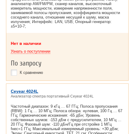
анализатор AM/FM/PM, сканер каналов, высокоточный
измеритель мощности, измерение напряженности поля,
занимаемой полосы пропускания, коэффициента мощности
соседнего канала, отношение несущей к шуму, маска
излучения; Интерфейс: LAN, USB; Опорный генератор:
±5×10-7;
Нет в наличии
Узнать о поступлении
По запросу
К сравнению
Ceyear 4024L
Анализатор спектра портативный Ceyear 4024L
Частотный диапазон: 9 кГц … 67 ГГц; Полоса пропускания
(RBW): 1 Гц … 10 МГц; Полоса обзора: нулевая, 100 Гц … 67
ГГц; Гармонические искажения: -65 дБн; Уровень
собственных шумов: -153 дБм с предусилителем, 10 МГц …
20 ГГц; Фазовый шум: -110 дБн/Гц при отстройке 1 МГц
fнес=1 ГГц; Максимальный измеряемый уровень: +30 дБм;
Экран: Сенсорный емкостной, TFT, 21 см; Особенности: