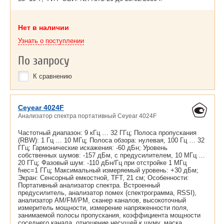
Нет в наличии
Узнать о поступлении
По запросу
К сравнению
Ceyear 4024F
Анализатор спектра портативный Ceyear 4024F
Частотный диапазон: 9 кГц … 32 ГГц; Полоса пропускания
(RBW): 1 Гц … 10 МГц; Полоса обзора: нулевая, 100 Гц … 32
ГГц; Гармонические искажения: -60 дБн; Уровень
собственных шумов: -157 дБм, с предусилителем, 10 МГц …
20 ГГц; Фазовый шум: -110 дБн/Гц при отстройке 1 МГц
fнес=1 ГГц; Максимальный измеряемый уровень: +30 дБм;
Экран: Сенсорный емкостной, TFT, 21 см; Особенности:
Портативный анализатор спектра. Встроенный
предусилитель, анализатор помех (спектрограмма, RSSI),
анализатор AM/FM/PM, сканер каналов, высокоточный
измеритель мощности, измерение напряженности поля,
занимаемой полосы пропускания, коэффициента мощности
соседнего канала, отношение несущей к шуму, маска