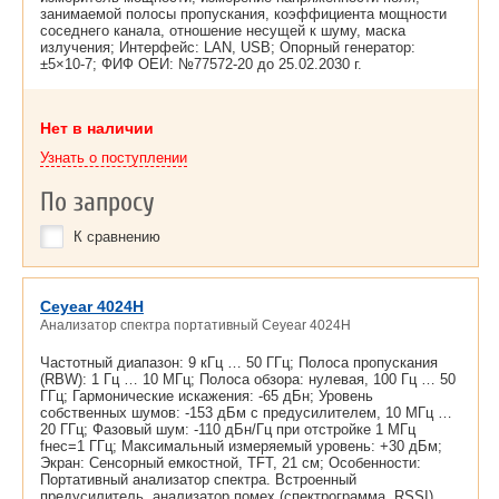
занимаемой полосы пропускания, коэффициента мощности
соседнего канала, отношение несущей к шуму, маска
излучения; Интерфейс: LAN, USB; Опорный генератор:
±5×10-7; ФИФ ОЕИ: №77572-20 до
25.02.2030 г.
Нет в наличии
Узнать о поступлении
По запросу
К сравнению
Ceyear 4024H
Анализатор спектра портативный Ceyear 4024H
Частотный диапазон: 9 кГц … 50 ГГц; Полоса пропускания
(RBW): 1 Гц … 10 МГц; Полоса обзора: нулевая, 100 Гц … 50
ГГц; Гармонические искажения: -65 дБн; Уровень
собственных шумов: -153 дБм с предусилителем, 10 МГц …
20 ГГц; Фазовый шум: -110 дБн/Гц при отстройке 1 МГц
fнес=1 ГГц; Максимальный измеряемый уровень: +30 дБм;
Экран: Сенсорный емкостной, TFT, 21 см; Особенности:
Портативный анализатор спектра. Встроенный
предусилитель, анализатор помех (спектрограмма, RSSI),