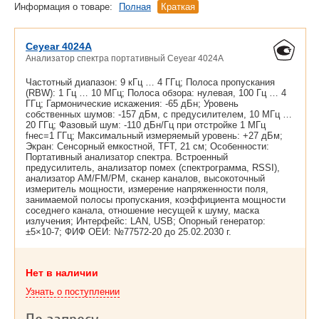
Информация о товаре:
Полная
Краткая
Ceyear 4024A
Анализатор спектра портативный Ceyear 4024A
Частотный диапазон: 9 кГц … 4 ГГц; Полоса пропускания
(RBW): 1 Гц … 10 МГц; Полоса обзора: нулевая, 100 Гц … 4
ГГц; Гармонические искажения: -65 дБн; Уровень
собственных шумов: -157 дБм, с предусилителем, 10 МГц …
20 ГГц; Фазовый шум: -110 дБн/Гц при отстройке 1 МГц
fнес=1 ГГц; Максимальный измеряемый уровень: +27 дБм;
Экран: Сенсорный емкостной, TFT, 21 см; Особенности:
Портативный анализатор спектра. Встроенный
предусилитель, анализатор помех (спектрограмма, RSSI),
анализатор AM/FM/PM, сканер каналов, высокоточный
измеритель мощности, измерение напряженности поля,
занимаемой полосы пропускания, коэффициента мощности
соседнего канала, отношение несущей к шуму, маска
излучения; Интерфейс: LAN, USB; Опорный генератор:
±5×10-7; ФИФ ОЕИ: №77572-20 до
25.02.2030 г.
Нет в наличии
Узнать о поступлении