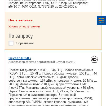
излучения; Интерфейс: LAN, USB; Опорный генератор:
±5×10-7; ФИФ ОЕИ: №77572-20 до
25.02.2030 г.
Нет в наличии
Узнать о поступлении
По запросу
К сравнению
Ceyear 4024G
Анализатор спектра портативный Ceyear 4024G
Частотный диапазон: 9 кГц … 44 ГГц; Полоса пропускания
(RBW): 1 Гц … 10 МГц; Полоса обзора: нулевая, 100 Гц … 44
ГГц; Гармонические искажения: -60 дБн; Уровень
собственных шумов: -157 дБм, с предусилителем, 10 МГц …
20 ГГц; Фазовый шум: -110 дБн/Гц при отстройке 1 МГц
fнес=1 ГГц; Максимальный измеряемый уровень: +30 дБм;
Экран: Сенсорный емкостной, TFT, 21 см; Особенности:
Портативный анализатор спектра. Встроенный
предусилитель, анализатор помех (спектрограмма, RSSI),
анализатор AM/FM/PM, сканер каналов, высокоточный
измеритель мощности, измерение напряженности поля,