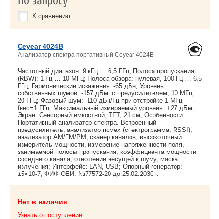
По запросу
К сравнению
Ceyear 4024B
Анализатор спектра портативный Ceyear 4024B
Частотный диапазон: 9 кГц … 6,5 ГГц; Полоса пропускания
(RBW): 1 Гц … 10 МГц; Полоса обзора: нулевая, 100 Гц … 6,5
ГГц; Гармонические искажения: -65 дБн; Уровень
собственных шумов: -157 дБм, с предусилителем, 10 МГц …
20 ГГц; Фазовый шум: -110 дБн/Гц при отстройке 1 МГц
fнес=1 ГГц; Максимальный измеряемый уровень: +27 дБм;
Экран: Сенсорный емкостной, TFT, 21 см; Особенности:
Портативный анализатор спектра. Встроенный
предусилитель, анализатор помех (спектрограмма, RSSI),
анализатор AM/FM/PM, сканер каналов, высокоточный
измеритель мощности, измерение напряженности поля,
занимаемой полосы пропускания, коэффициента мощности
соседнего канала, отношение несущей к шуму, маска
излучения; Интерфейс: LAN, USB; Опорный генератор:
±5×10-7; ФИФ ОЕИ: №77572-20 до
25.02.2030 г.
Нет в наличии
Узнать о поступлении