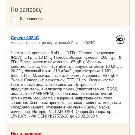
По запросу
К сравнению
Ceyear 4024C
Анализатор спектра портативный Ceyear 4024C
Частотный диапазон: 9 кГц … 9 ГГц; Полоса пропускания
(RBW): 1 Гц … 10 МГц; Полоса обзора: нулевая, 100 Гц … 9
ГГц; Гармонические искажения: -65 дБн; Уровень
собственных шумов: -157 дБм, с предусилителем, 10 МГц …
20 ГГц; Фазовый шум: -110 дБн/Гц при отстройке 1 МГц
fнес=1 ГГц; Максимальный измеряемый уровень: +27 дБм;
Экран: Сенсорный емкостной, TFT, 21 см; Особенности:
Портативный анализатор спектра. Встроенный
предусилитель, анализатор помех (спектрограмма, RSSI),
анализатор AM/FM/PM, сканер каналов, высокоточный
измеритель мощности, измерение напряженности поля,
занимаемой полосы пропускания, коэффициента мощности
соседнего канала, отношение несущей к шуму, маска
излучения; Интерфейс: LAN, USB; Опорный генератор:
±5×10-7; ФИФ ОЕИ: №77572-20 до
25.02.2030 г.
Нет в наличии