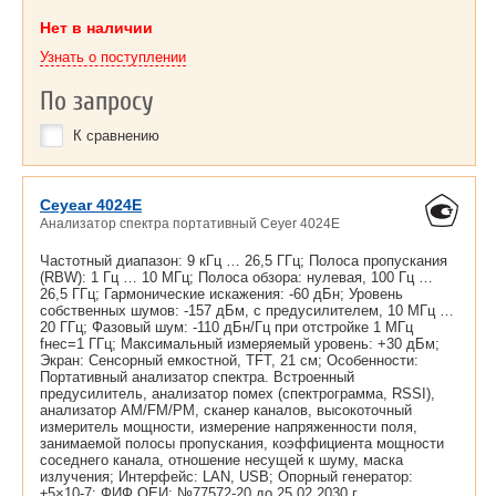
Нет в наличии
Узнать о поступлении
По запросу
К сравнению
Ceyear 4024E
Анализатор спектра портативный Ceyer 4024E
Частотный диапазон: 9 кГц … 26,5 ГГц; Полоса пропускания
(RBW): 1 Гц … 10 МГц; Полоса обзора: нулевая, 100 Гц …
26,5 ГГц; Гармонические искажения: -60 дБн; Уровень
собственных шумов: -157 дБм, с предусилителем, 10 МГц …
20 ГГц; Фазовый шум: -110 дБн/Гц при отстройке 1 МГц
fнес=1 ГГц; Максимальный измеряемый уровень: +30 дБм;
Экран: Сенсорный емкостной, TFT, 21 см; Особенности:
Портативный анализатор спектра. Встроенный
предусилитель, анализатор помех (спектрограмма, RSSI),
анализатор AM/FM/PM, сканер каналов, высокоточный
измеритель мощности, измерение напряженности поля,
занимаемой полосы пропускания, коэффициента мощности
соседнего канала, отношение несущей к шуму, маска
излучения; Интерфейс: LAN, USB; Опорный генератор:
±5×10-7; ФИФ ОЕИ: №77572-20 до
25.02.2030 г.