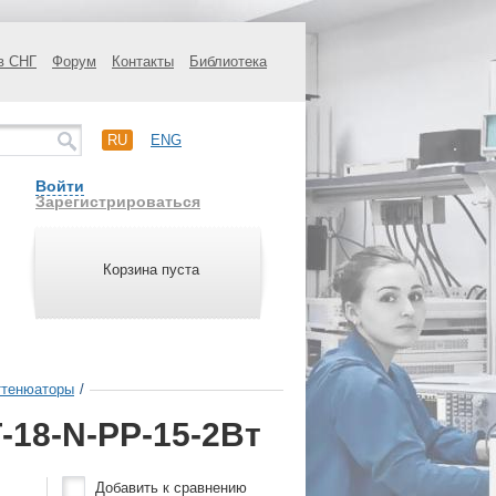
в СНГ
Форум
Контакты
Библиотека
RU
ENG
Войти
Зарегистрироваться
Корзина пуста
ттенюаторы
/
-18-N-РР-15-2Вт
Добавить к сравнению