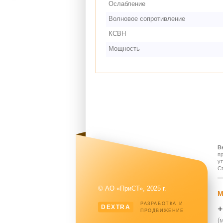
Ослабление
Волновое сопротивление
КСВН
Мощность
В
п
у
Ct
© АО «ПриСТ», 2025 г.
М
РАЗРАБОТКА И
DEXTRA
+
ПРОДВИЖЕНИЕ
(