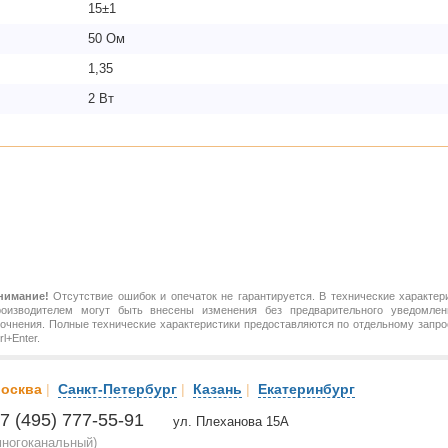
15±1
50 Ом
1,35
2 Вт
нимание!
Отсутствие ошибок и опечаток не гарантируется. В технические характер
роизводителем могут быть внесены изменения без предварительного уведомлен
точнения. Полные технические характеристики предоставляются по отдельному зап
rl+Enter.
осква
|
Санкт-Петербург
|
Казань
|
Екатеринбург
7 (495) 777-55-91
ул. Плеханова 15А
многоканальный)