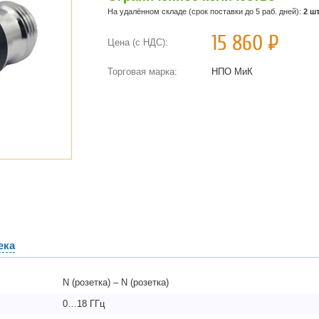
На удалённом складе (срок поставки до 5 раб. дней):
2 шт
15 860
Р
Цена (с НДС):
Торговая марка:
НПО МиК
ека
N (розетка) – N (розетка)
0…18 ГГц