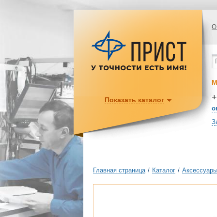
О
М
+
Показать каталог
o
З
Главная страница
/
Каталог
/
Аксессуары