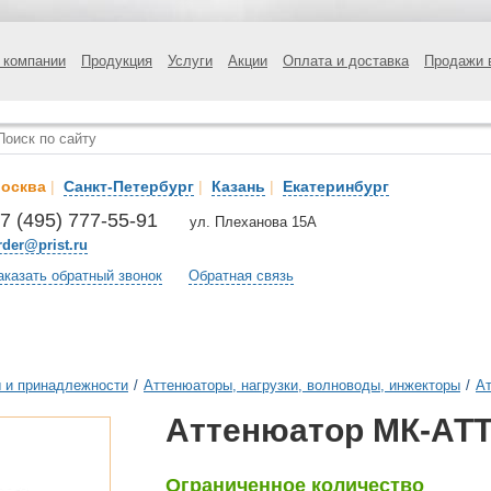
 компании
Продукция
Услуги
Акции
Оплата и доставка
Продажи 
осква
|
Санкт-Петербург
|
Казань
|
Екатеринбург
7 (495) 777-55-91
ул. Плеханова 15А
rder@prist.ru
аказать обратный звонок
Обратная связь
 и принадлежности
/
Аттенюаторы, нагрузки, волноводы, инжекторы
/
А
Аттенюатор МК-АТТ
Ограниченное количество