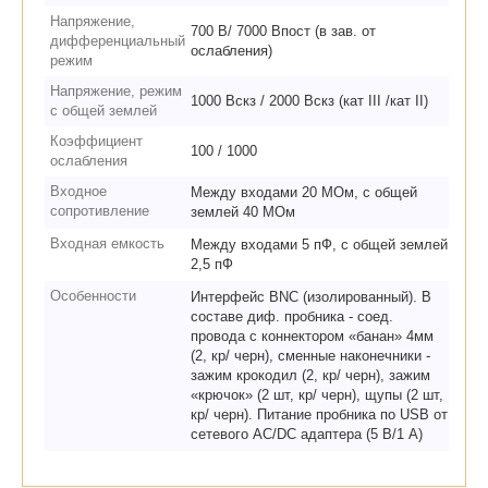
Напряжение,
700 В/ 7000 Впост (в зав. от
дифференциальный
ослабления)
режим
Напряжение, режим
1000 Вскз / 2000 Вскз (кат III /кат II)
с общей землей
Коэффициент
100 / 1000
ослабления
Входное
Между входами 20 МОм, с общей
сопротивление
землей 40 МОм
Входная емкость
Между входами 5 пФ, с общей землей
2,5 пФ
Особенности
Интерфейс BNC (изолированный). В
составе диф. пробника - соед.
провода с коннектором «банан» 4мм
(2, кр/ черн), сменные наконечники -
зажим крокодил (2, кр/ черн), зажим
«крючок» (2 шт, кр/ черн), щупы (2 шт,
кр/ черн). Питание пробника по USB от
сетевого AC/DC адаптера (5 В/1 А)