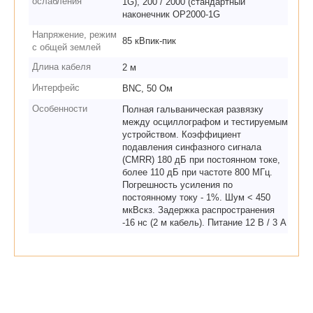
ослабления
1G), 200 / 2000 (стандартный
наконечник OP2000-1G
Напряжение, режим
85 кВпик-пик
с общей землей
Длина кабеля
2 м
Интерфейс
BNC, 50 Ом
Особенности
Полная гальваническая развязку
между осциллографом и тестируемым
устройством. Коэффициент
подавления синфазного сигнала
(CMRR) 180 дБ при постоянном токе,
более 110 дБ при частоте 800 МГц.
Погрешность усиления по
постоянному току - 1%. Шум < 450
мкВскз. Задержка распространения
-16 нс (2 м кабель). Питание 12 В / 3 А