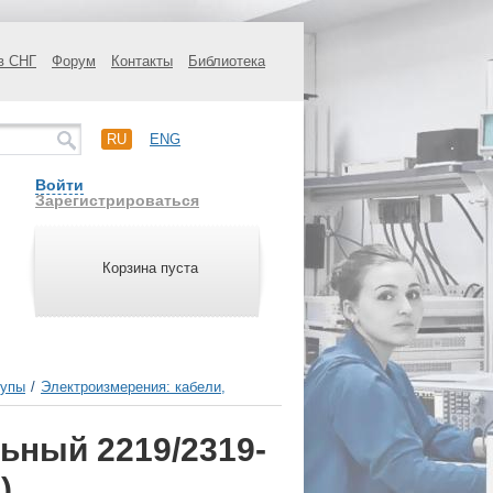
в СНГ
Форум
Контакты
Библиотека
RU
ENG
Войти
Зарегистрироваться
Корзина пуста
щупы
/
Электроизмерения: кабели,
ьный 2219/2319-
)