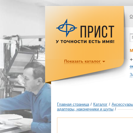
О
М
+
Показать каталог
o
З
Главная страница
/
Каталог
/
Аксессуары
адаптеры, наконечники и щупы
/