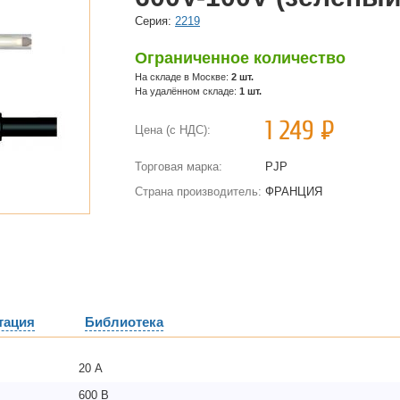
Cерия:
2219
Ограниченное количество
На складе в Москве:
2 шт.
На удалённом складе:
1 шт.
1 249
Р
Цена (с НДС):
Торговая марка:
PJP
Страна производитель:
ФРАНЦИЯ
тация
Библиотека
20 А
600 В