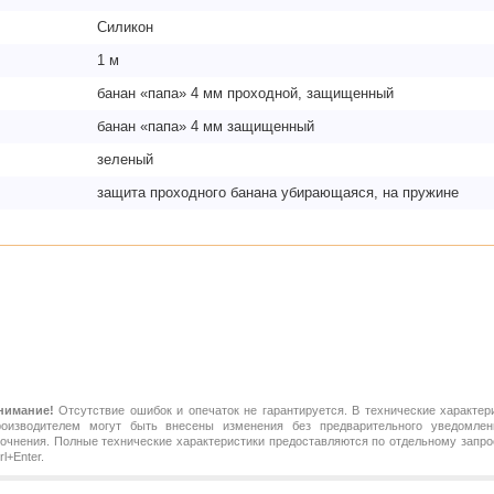
Силикон
1 м
банан «папа» 4 мм проходной, защищенный
банан «папа» 4 мм защищенный
зеленый
защита проходного банана убирающаяся, на пружине
нимание!
Отсутствие ошибок и опечаток не гарантируется. В технические характер
роизводителем могут быть внесены изменения без предварительного уведомлен
точнения. Полные технические характеристики предоставляются по отдельному зап
rl+Enter.