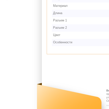
Материал
Длина
Разъем 1
Разъем 2
Цвет
Особенности
В
п
у
Ct