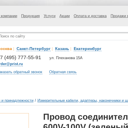
 компании
Продукция
Услуги
Акции
Оплата и доставка
Продажи 
осква
|
Санкт-Петербург
|
Казань
|
Екатеринбург
7 (495) 777-55-91
ул. Плеханова 15А
rder@prist.ru
аказать обратный звонок
Обратная связь
 и принадлежности
/
Измерительные кабели, адаптеры, наконечники и 
Провод соединител
600V-100V (зеленый