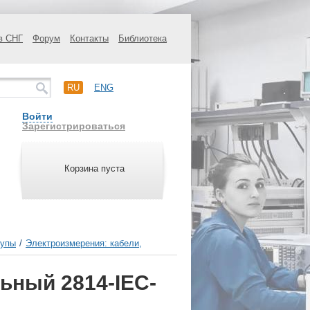
в СНГ
Форум
Контакты
Библиотека
RU
ENG
Войти
Зарегистрироваться
Корзина пуста
щупы
/
Электроизмерения: кабели,
ьный 2814-IEC-