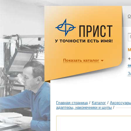
О
М
+
Показать каталог
o
З
Главная страница
/
Каталог
/
Аксессуары
адаптеры, наконечники и щупы
/