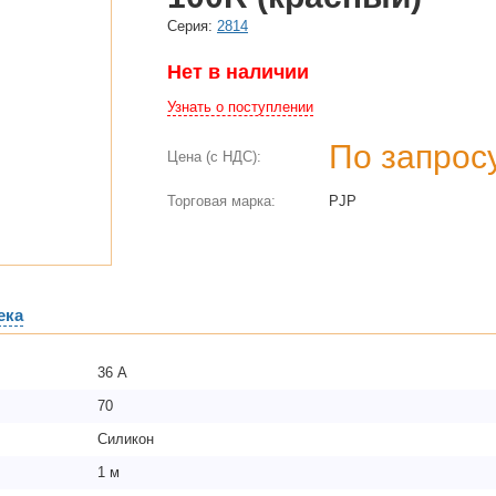
Cерия:
2814
Нет в наличии
Узнать о поступлении
По запрос
Цена (с НДС):
Торговая марка:
PJP
ека
36 А
70
Силикон
1 м