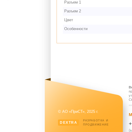
Разъем 1
Разъем 2
Цвет
Особенности
В
п
у
Ct
© АО «ПриСТ», 2025 г.
М
РАЗРАБОТКА И
DEXTRA
+
ПРОДВИЖЕНИЕ
(