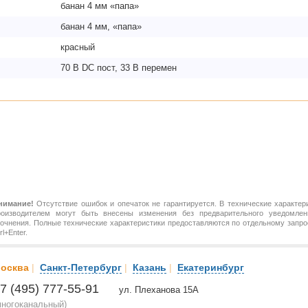
банан 4 мм «папа»
банан 4 мм, «папа»
красный
70 В DC пост, 33 В перемен
нимание!
Отсутствие ошибок и опечаток не гарантируется. В технические характер
роизводителем могут быть внесены изменения без предварительного уведомлен
точнения. Полные технические характеристики предоставляются по отдельному зап
rl+Enter.
осква
|
Санкт-Петербург
|
Казань
|
Екатеринбург
7 (495) 777-55-91
ул. Плеханова 15А
многоканальный)