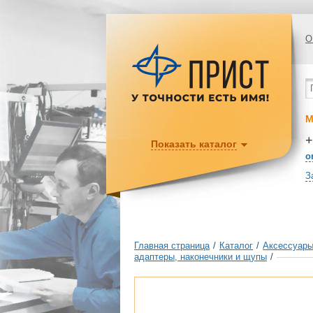
О
М
+
Показать каталог
o
З
Главная страница
/
Каталог
/
Аксессуары
адаптеры, наконечники и щупы
/