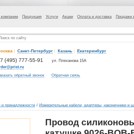
 компании
Продукция
Услуги
Акции
Оплата и доставка
Продажи 
осква
|
Санкт-Петербург
|
Казань
|
Екатеринбург
7 (495) 777-55-91
ул. Плеханова 15А
rder@prist.ru
аказать обратный звонок
Обратная связь
 и принадлежности
/
Измерительные кабели, адаптеры, наконечники и 
Провод силиконовы
катушке 9026-BOB-B