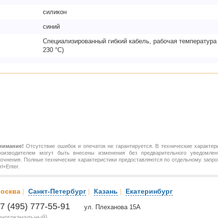
силикон
синий
Специализированный гибкий кабель, рабочая температура °
230 °C)
нимание!
Отсутствие ошибок и опечаток не гарантируется. В технические характер
роизводителем могут быть внесены изменения без предварительного уведомлен
точнения. Полные технические характеристики предоставляются по отдельному зап
rl+Enter.
осква
|
Санкт-Петербург
|
Казань
|
Екатеринбург
7 (495) 777-55-91
ул. Плеханова 15А
многоканальный)