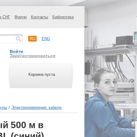
в СНГ
Форум
Контакты
Библиотека
RU
ENG
Войти
Зарегистрироваться
Корзина пуста
щупы
/
Электроизмерения: кабели,
й 500 м в
L (синий)