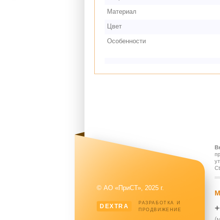
Материал
Цвет
Особенности
В
п
у
Ct
© АО «ПриСТ», 2025 г.
М
РАЗРАБОТКА И
DEXTRA
+
ПРОДВИЖЕНИЕ
(