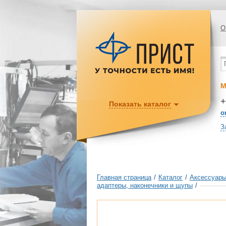
О
М
+
Показать каталог
o
З
Главная страница
/
Каталог
/
Аксессуары
адаптеры, наконечники и щупы
/