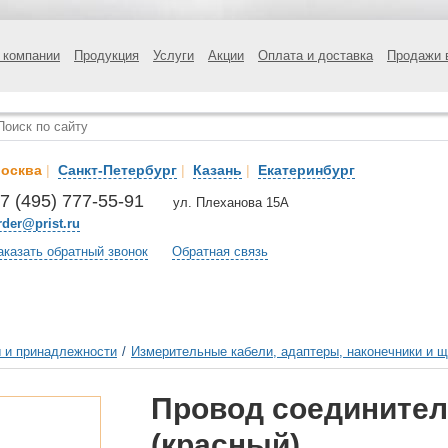
 компании
Продукция
Услуги
Акции
Оплата и доставка
Продажи 
осква
|
Санкт-Петербург
|
Казань
|
Екатеринбург
7 (495) 777-55-91
ул. Плеханова 15А
rder@prist.ru
аказать обратный звонок
Обратная связь
 и принадлежности
/
Измерительные кабели, адаптеры, наконечники и 
Провод соединител
(красный)