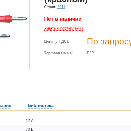
Cерия:
2011
Нет в наличии
Узнать о поступлении
По запрос
Цена (с НДС):
Торговая марка:
PJP
тация
Библиотека
12 А
70 В