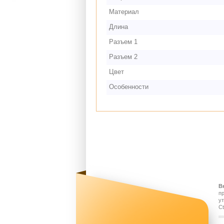
Материал
Длина
Разъем 1
Разъем 2
Цвет
Особенности
В
п
у
Ct