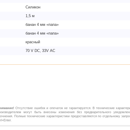
Силикон
1,5 м
банан 4 мм «папа»
банан 4 мм «папа»
красный
70 V DC, 33V АС
нимание!
Отсутствие ошибок и опечаток не гарантируется. В технические характер
роизводителем могут быть внесены изменения без предварительного уведомлен
точнения. Полные технические характеристики предоставляются по отдельному зап
rl+Enter.