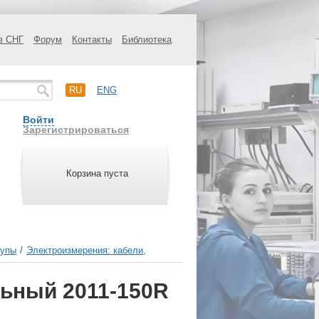
в СНГ
Форум
Контакты
Библиотека
RU
ENG
Войти
Зарегистрироваться
Корзина пуста
щупы
/
Электроизмерения: кабели,
ьный 2011-150R