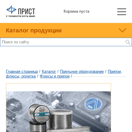
Корзина пуста
Каталог продукции
Главная страница
/
Каталог
/
Паяльное оборудование
/
Припои,
флюсы, оплетка
/
Флюсы и припои
/