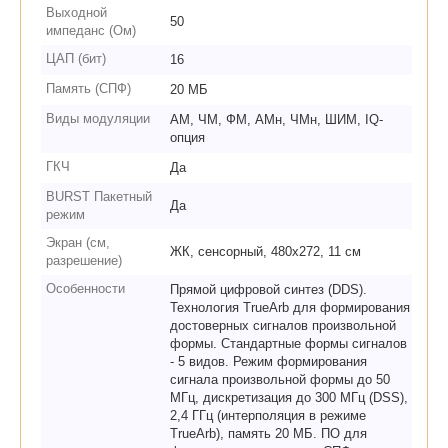
Выходной
50
импеданс (Ом)
ЦАП (бит)
16
Память (СПФ)
20 МБ
Виды модуляции
АМ, ЧМ, ФМ, АМн, ЧМн, ШИМ, IQ-
опция
ГКЧ
Да
BURST Пакетный
Да
режим
Экран (см,
ЖК, сенсорный, 480х272, 11 см
разрешение)
Особенности
Прямой цифровой синтез (DDS).
Технология TrueArb для формирования
достоверных сигналов произвольной
формы. Стандартные формы сигналов
- 5 видов. Режим формирования
сигнала произвольной формы до 50
МГц, дискретизация до 300 МГц (DSS),
2,4 ГГц (интерполяция в режиме
TrueArb), память 20 МБ. ПО для