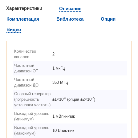
Характеристики
Описание
Комплектация
Библиотека
Опции
Видео
Количество
2
каналов
Частотный
1 мкГц
диапазон ОТ
Частотный
350 МГц
диапазон ДО
Опорный генератор
-6
-7
(погрешность
±1×10
(опция ±2×10
)
установки частоты)
Выходной уровень
1 мВпик-пик
(минимум)
Выходной уровень
10 Впик-пик
(максимум)