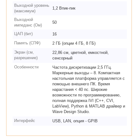
Выходной уровень
1,2 Впик-пик
(максимум)
Выходной
50
импеданс (Ом)
ЦАП (бит)
16
Память (СПФ)
2 ГБ (опции 4 ГБ, 8 ГБ)
Экран (см,
22,86 см, цветной, емкостной,
разрешение)
сенсорный
Особенности
Частота дискретизации 2,5 ГГц.
Маркерные выходы – 8. Компактная
настольная платформа управляется с
помощью внешнего ПК. Время
нарастания < 40 пс. Широкие
возможности по программированию,
полная поддержка IVI (C++, CVI,
LabView), Python & MATLAB драйвер и
Wave Design Studio.
Интерфейс
USB, LAN, опция - GPIB