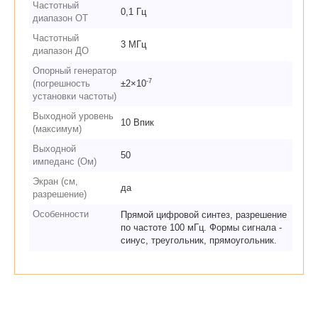
Частотный
0,1 Гц
диапазон ОТ
Частотный
3 МГц
диапазон ДО
Опорный генератор
-7
(погрешность
±2×10
установки частоты)
Выходной уровень
10 Впик
(максимум)
Выходной
50
импеданс (Ом)
Экран (см,
да
разрешение)
Особенности
Прямой цифровой синтез, разрешение
по частоте 100 мГц. Формы сигнала -
синус, треугольник, прямоугольник.