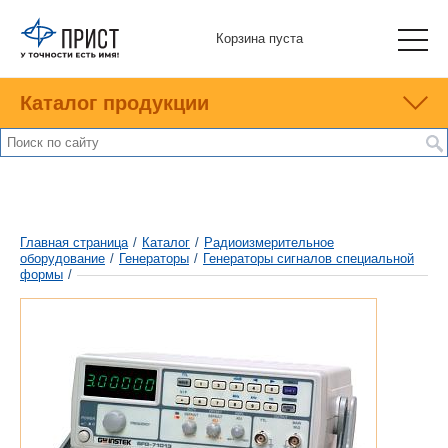
Корзина пуста
Каталог продукции
Главная страница
/
Каталог
/
Радиоизмерительное
оборудование
/
Генераторы
/
Генераторы сигналов специальной
формы
/