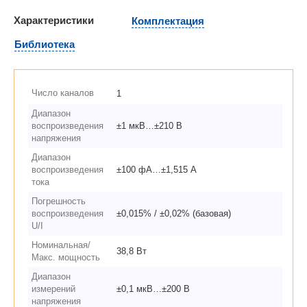
Характеристики
Комплектация
Библиотека
Число каналов
1
Диапазон
воспроизведения
±1 мкВ…±210 В
напряжения
Диапазон
воспроизведения
±100 фА…±1,515 А
тока
Погрешность
воспроизведения
±0,015% / ±0,02% (базовая)
U/I
Номинальная/
38,8 Вт
Макс. мощность
Диапазон
измерений
±0,1 мкВ…±200 В
напряжения