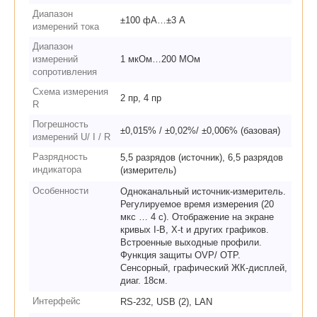
Диапазон
±100 фА…±3 А
измерений тока
Диапазон
измерений
1 мкОм…200 МОм
сопротивления
Схема измерения
2 пр, 4 пр
R
Погрешность
±0,015% / ±0,02%/ ±0,006% (базовая)
измерений U/ I / R
Разрядность
5,5 разрядов (источник), 6,5 разрядов
индикатора
(измеритель)
Особенности
Одноканальный источник-измеритель.
Регулируемое время измерения (20
мкс … 4 с). Отображение на экране
кривых I-В, X-t и других графиков.
Встроенные выходные профили.
Функция защиты OVP/ OTP.
Сенсорный, графический ЖК-дисплей,
диаг. 18см.
Интерфейс
RS-232, USB (2), LAN