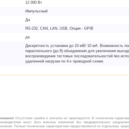
12 000 Вт
Импульсный
Да
RS-232, CAN, LAN, USB, Опция - GPIB
да
Дискретность установки до 10 мВ/ 10 мА. Возможность по
параллельного (до 8) объединения для увеличения выход
воспроизведение тестовых последовательностей без исп
удаленной нагрузки по 4-х проводной схеме.
нимание!
Отсутствие ошибок и опечаток не гарантируется. В технические характер
роизводителем могут быть внесены изменения без предварительного уведомлен
точнения. Полные технические характеристики предоставляются по отдельному зап