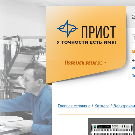
О
М
+
Показать каталог
o
З
Главная страница
/
Каталог
/
Электроизм