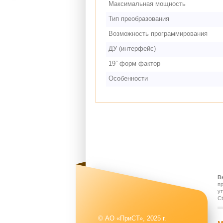
Максимальная мощность
Тип преобразования
Возможность программирования
ДУ (интерфейс)
19” форм фактор
Особенности
В
п
у
Ct
© АО «ПриСТ», 2025 г.