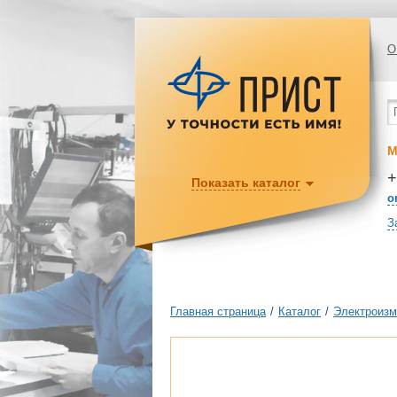
О
М
+
Показать каталог
o
З
Главная страница
/
Каталог
/
Электроизм