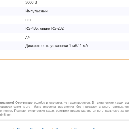
3000 Вт
Импульсный
нет
RS-485, опция RS-232
да
Дискретность установки 1 мВ/ 1 мА
нимание!
Отсутствие ошибок и опечаток не гарантируется. В технические характер
роизводителем могут быть внесены изменения без предварительного уведомлен
точнения. Полные технические характеристики предоставляются по отдельному зап
rl+Enter.