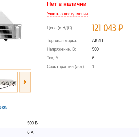
Нет в наличии
Узнать о поступлении
121 043
Р
Цена (с НДС):
Торговая марка:
АКИП
Напряжение, В:
500
Ток, А:
6
Срок гарантии (лет):
1
ека
500 В
6 А