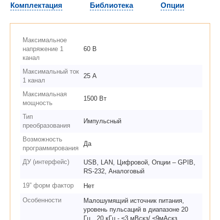
Комплектация
Библиотека
Опции
Максимальное
напряжение 1
60 В
канал
Максимальный ток
25 А
1 канал
Максимальная
1500 Вт
мощность
Тип
Импульсный
преобразования
Возможность
Да
программирования
ДУ (интерфейс)
USB, LAN, Цифровой, Опции – GPIB,
RS-232, Аналоговый
19” форм фактор
Нет
Особенности
Малошумящий источник питания,
уровень пульсаций в диапазоне 20
Гц…20 кГц - ≤3 мВскз/ ≤9мАскз,