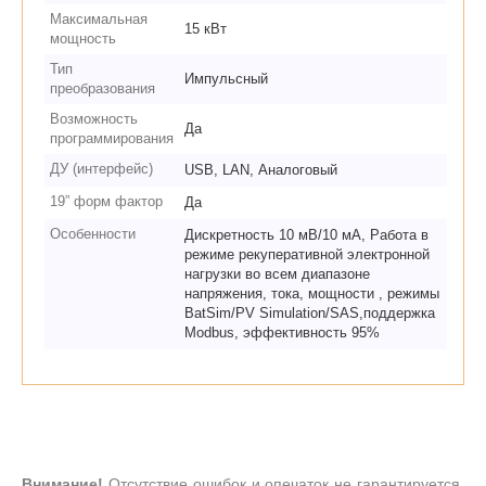
Максимальная
15 кВт
мощность
Тип
Импульсный
преобразования
Возможность
Да
программирования
ДУ (интерфейс)
USB, LAN, Аналоговый
19” форм фактор
Да
Особенности
Дискретность 10 мВ/10 мА, Работа в
режиме рекуперативной электронной
нагрузки во всем диапазоне
напряжения, тока, мощности , режимы
BatSim/PV Simulation/SAS,поддержка
Modbus, эффективность 95%
Внимание!
Отсутствие ошибок и опечаток не гарантируется.