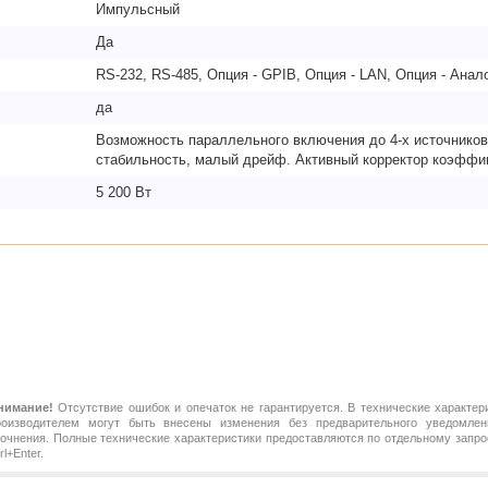
Импульсный
Да
RS-232, RS-485, Опция - GPIB, Опция - LAN, Опция - Анал
да
Возможность параллельного включения до 4-х источников.
стабильность, малый дрейф. Активный корректор коэффи
5 200 Вт
нимание!
Отсутствие ошибок и опечаток не гарантируется. В технические характер
роизводителем могут быть внесены изменения без предварительного уведомлен
точнения. Полные технические характеристики предоставляются по отдельному зап
rl+Enter.