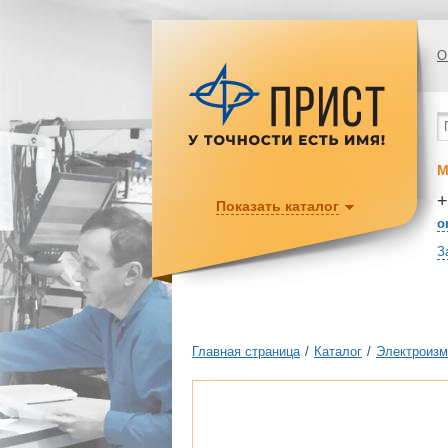
О
М
+
Показать каталог
o
З
Главная страница
/
Каталог
/
Электроизм