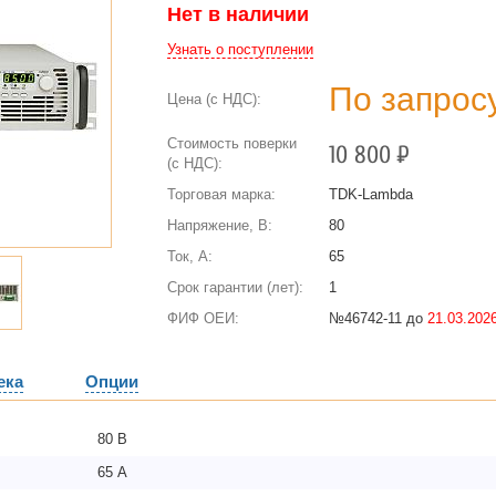
Нет в наличии
Узнать о поступлении
По запрос
Цена (с НДС):
Стоимость поверки
10 800
Р
(с НДС):
Торговая марка:
TDK-Lambda
Напряжение, В:
80
Ток, А:
65
Срок гарантии (лет):
1
ФИФ ОЕИ:
№46742-11 до
21.03.2026
ека
Опции
80 В
65 А