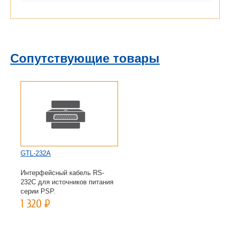
Сопутствующие товары
GTL-232A
GTL-104A
Интерфейсный кабель RS-
Test Lead, U-type to Alligator
232C для источников питания
Test Lead, Max. Current 10A,
серии PSP.
1000mm GPR-U/H/M
Series,PSP/PST/PSS/PSM/...
1 320
Р
1 320
Р