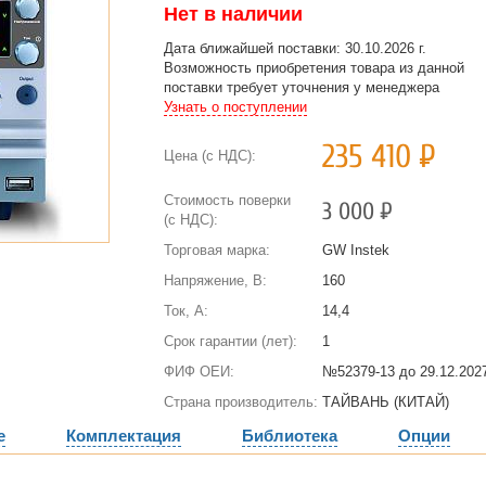
Нет в наличии
Дата ближайшей поставки: 30.10.2026 г.
Возможность приобретения товара из данной
поставки требует уточнения у менеджера
Узнать о поступлении
235 410
Р
Цена (с НДС):
Стоимость поверки
3 000
Р
(с НДС):
Торговая марка:
GW Instek
Напряжение, В:
160
Ток, А:
14,4
Срок гарантии (лет):
1
ФИФ ОЕИ:
№52379-13 до
29.12.2027
Страна производитель:
ТАЙВАНЬ (КИТАЙ)
е
Комплектация
Библиотека
Опции