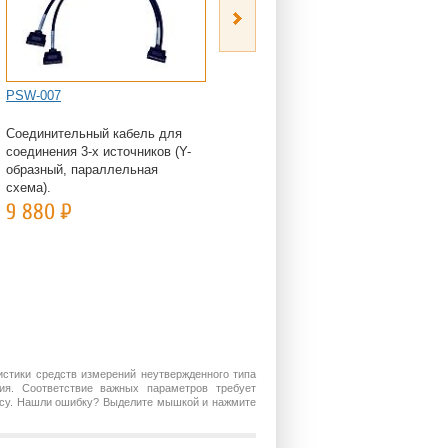
PSW-007
GET-001
Соединительный кабель для
Выносной выходной терминал с
соединения 3-х источников (Y-
клеммами под винт,
образный, параллельная
максимальный ток 30 А (для
схема).
источников питания серии ...
9 880
Р
22 230
Р
истики средств измерений неутвержденного типа
ия. Соответствие важных параметров требует
росу. Нашли ошибку? Выделите мышкой и нажмите