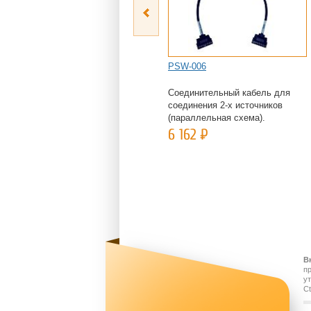
PSW-006
Соединительный кабель для
соединения 2-х источников
(параллельная схема).
6 162
Р
В
п
у
Ct