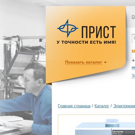
О
М
+
Показать каталог
o
З
Главная страница
/
Каталог
/
Электроизм