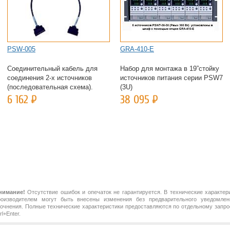
PSW-005
GRA-410-E
Соединительный кабель для
Набор для монтажа в 19”стойку
соединения 2-х источников
источников питания серии PSW7
(последовательная схема).
(3U)
6 162
Р
38 095
Р
нимание!
Отсутствие ошибок и опечаток не гарантируется. В технические характер
роизводителем могут быть внесены изменения без предварительного уведомлен
точнения. Полные технические характеристики предоставляются по отдельному зап
rl+Enter.