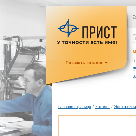
О
М
+
Показать каталог
o
З
Главная страница
/
Каталог
/
Электроизм