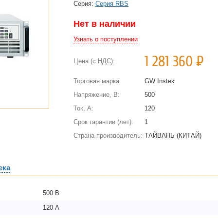
Cерия:
Серия RBS
Нет в наличии
Узнать о поступлении
1 281 360
Р
Цена (с НДС):
Торговая марка:
GW Instek
Напряжение, В:
500
Ток, А:
120
Срок гарантии (лет):
1
Страна производитель:
ТАЙВАНЬ (КИТАЙ)
ека
500 В
120 А