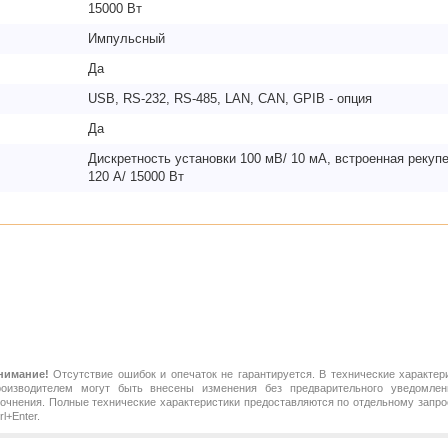
15000 Вт
Импульсный
Да
USB, RS-232, RS-485, LAN, CAN, GPIB - опция
Да
Дискретность установки 100 мВ/ 10 мА, встроенная рекупе
120 А/ 15000 Вт
нимание!
Отсутствие ошибок и опечаток не гарантируется. В технические характер
роизводителем могут быть внесены изменения без предварительного уведомлен
точнения. Полные технические характеристики предоставляются по отдельному зап
rl+Enter.