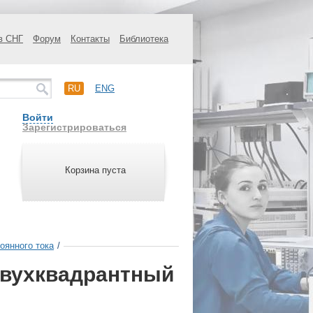
в СНГ
Форум
Контакты
Библиотека
RU
ENG
Войти
Зарегистрироваться
Корзина пуста
оянного тока
/
двухквадрантный