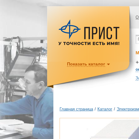
О
М
+
Показать каталог
o
З
Главная страница
/
Каталог
/
Электроизм