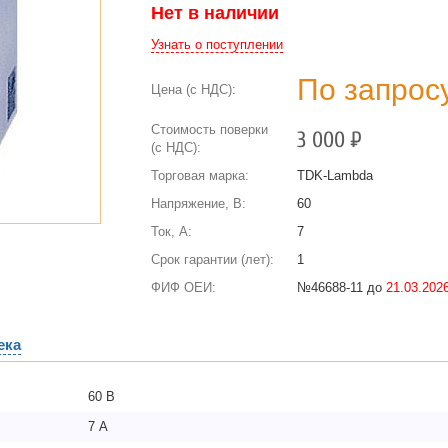
Нет в наличии
Узнать о поступлении
По запрос
Цена (с НДС):
Стоимость поверки
3 000
Р
(с НДС):
Торговая марка:
TDK-Lambda
Напряжение, В:
60
Ток, А:
7
Срок гарантии (лет):
1
ФИФ ОЕИ:
№46688-11 до
21.03.2026
ека
60 В
7 А