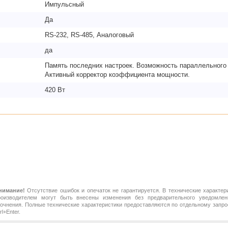
Импульсный
Да
RS-232, RS-485, Аналоговый
да
Память последних настроек. Возможность параллельного 
Активный корректор коэффициента мощности.
420 Вт
нимание!
Отсутствие ошибок и опечаток не гарантируется. В технические характер
роизводителем могут быть внесены изменения без предварительного уведомлен
точнения. Полные технические характеристики предоставляются по отдельному зап
rl+Enter.