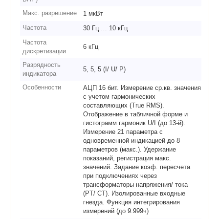
Макс. разрешение
1 мкВт
Частота
30 Гц … 10 кГц
Частота
6 кГц
дискретизации
Разрядность
5, 5, 5 (I/ U/ P)
индикатора
Особенности
АЦП 16 бит. Измерение ср.кв. значения
с учетом гармонических
составляющих (True RMS).
Отображение в табличной форме и
гистограмм гармоник U/I (до 13-й).
Измерение 21 параметра с
одновременной индикацией до 8
параметров (макс.). Удержание
показаний, регистрация макс.
значений. Задание коэф. пересчета
при подключениях через
трансформаторы напряжения/ тока
(PT/ CT). Изолированные входные
гнезда. Функция интегрирования
измерений (до 9.999ч)