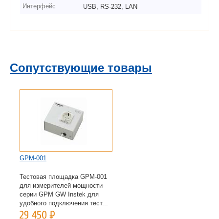
Интерфейс
USB, RS-232, LAN
Сопутствующие товары
GPM-001
GTL-209
Тестовая площадка GPM-001
Измерительный провод «банан
для измерителей мощности
4мм» (в изоляции) –
серии GPM GW Instek для
наконечник «под пайку», 2 шт
удобного подключения тест...
черный и красный для из...
29 450
Р
1 296
Р