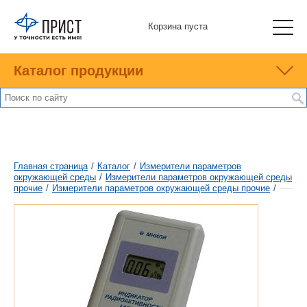
Корзина пуста
Каталог продукции
Главная страница
/
Каталог
/
Измерители параметров
окружающей среды
/
Измерители параметров окружающей среды
прочие
/
Измерители параметров окружающей среды прочие
/