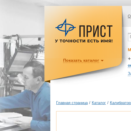
О
М
+
Показать каталог
o
З
Главная страница
/
Каталог
/
Калибратор