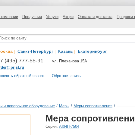
 компании
Продукция
Услуги
Акции
Оплата и доставка
Продажи 
осква
|
Санкт-Петербург
|
Казань
|
Екатеринбург
7 (495) 777-55-91
ул. Плеханова 15А
rder@prist.ru
аказать обратный звонок
Обратная связь
ы и поверочное оборудование
/
Меры
/
Меры сопротивления
/
Мера сопротивлени
Cерия:
АКИП-7504