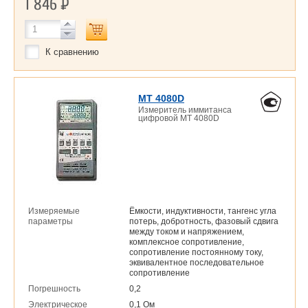
1 846
Р
К сравнению
MT 4080D
Измеритель иммитанса
цифровой MT 4080D
Измеряемые
Ёмкости, индуктивности, тангенс угла
параметры
потерь, добротность, фазовый сдвига
между током и напряжением,
комплексное сопротивление,
сопротивление постоянному току,
эквивалентное последовательное
сопротивление
Погрешность
0,2
Электрическое
0,1 Ом