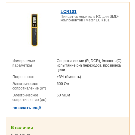
LCR101
Пинцет-измеритель RС для SMD-
компонентов I Meter LCR101
Измеряемые
Сопротивление (R, DCR), ёмкость (C),
параметры
испытание p-n переходов, прозвонка
цепи
Погрешность
±3% (ёмкость)
Электрическое
600 Ом
сопротивление (от)
Электрическое
60 МОм
сопротивление (до)
показать ещё
В наличии