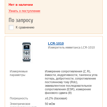
Нет в наличии
Узнать о поступлении
По запросу
К сравнению
LCR-1010
Измеритель иммитанса LCR-1010
Измеряемые
Измерение сопротивления (Z, R),
параметры
ёмкости, индуктивности, тангенса угла
потерь, добротности, сопротивление
постоянному току (Rdc),
эквивалентное последовательное
сопротивления (ESR), измерение
фазового сдвига (θ)
Погрешность
±0,2% (базовая)
Электрическое
50 мОм