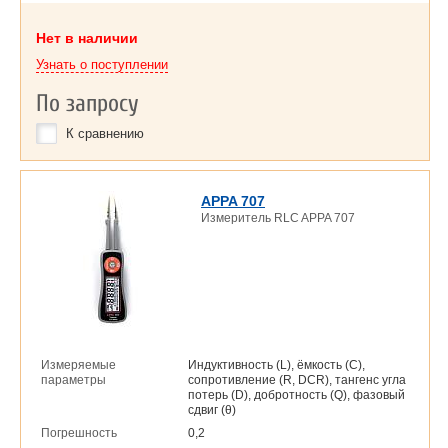
Нет в наличии
Узнать о поступлении
По запросу
К сравнению
APPA 707
Измеритель RLC APPA 707
Измеряемые
Индуктивность (L), ёмкость (C),
параметры
сопротивление (R, DCR), тангенс угла
потерь (D), добротность (Q), фазовый
сдвиг (θ)
Погрешность
0,2