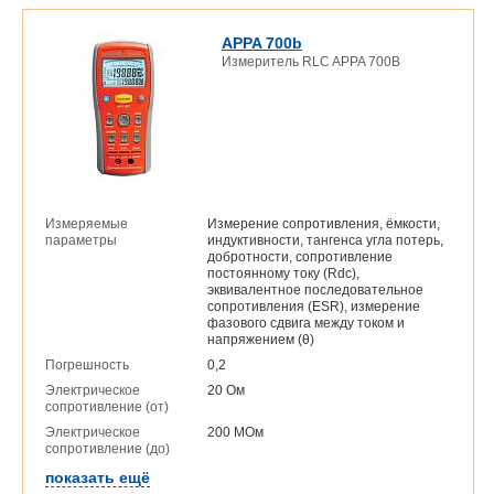
APPA 700b
Измеритель RLC APPA 700B
Измеряемые
Измерение сопротивления, ёмкости,
параметры
индуктивности, тангенса угла потерь,
добротности, сопротивление
постоянному току (Rdc),
эквивалентное последовательное
сопротивления (ESR), измерение
фазового сдвига между током и
напряжением (θ)
Погрешность
0,2
Электрическое
20 Ом
сопротивление (от)
Электрическое
200 МОм
сопротивление (до)
показать ещё