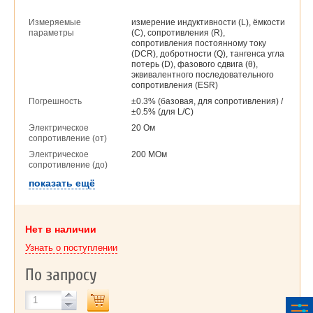
Измеряемые
измерение индуктивности (L), ёмкости
параметры
(C), сопротивления (R),
сопротивления постоянному току
(DCR), добротности (Q), тангенса угла
потерь (D), фазового сдвига (θ),
эквивалентного последовательного
сопротивления (ESR)
Погрешность
±0.3% (базовая, для сопротивления) /
±0.5% (для L/C)
Электрическое
20 Ом
сопротивление (от)
Электрическое
200 МОм
сопротивление (до)
показать ещё
Нет в наличии
Узнать о поступлении
По запросу