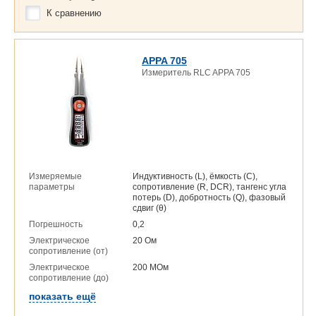
К сравнению
APPA 705
Измеритель RLC APPA 705
Измеряемые
Индуктивность (L), ёмкость (C),
параметры
сопротивление (R, DCR), тангенс угла
потерь (D), добротность (Q), фазовый
сдвиг (θ)
Погрешность
0,2
Электрическое
20 Ом
сопротивление (от)
Электрическое
200 МОм
сопротивление (до)
показать ещё