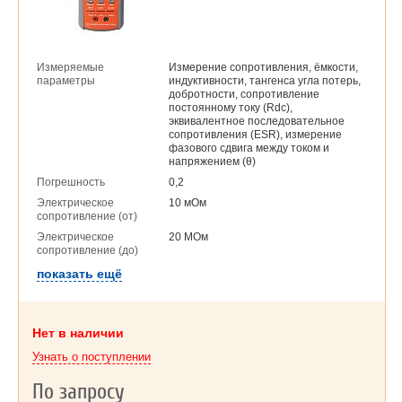
Измеряемые
Измерение сопротивления, ёмкости,
параметры
индуктивности, тангенса угла потерь,
добротности, сопротивление
постоянному току (Rdc),
эквивалентное последовательное
сопротивления (ESR), измерение
фазового сдвига между током и
напряжением (θ)
Погрешность
0,2
Электрическое
10 мОм
сопротивление (от)
Электрическое
20 МОм
сопротивление (до)
показать ещё
Нет в наличии
Узнать о поступлении
По запросу