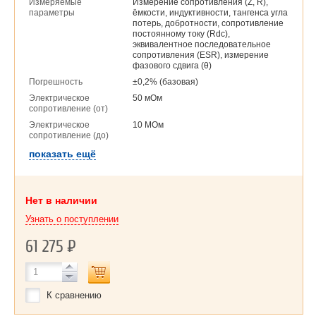
Измеряемые
Измерение сопротивления (Z, R),
параметры
ёмкости, индуктивности, тангенса угла
потерь, добротности, сопротивление
постоянному току (Rdc),
эквивалентное последовательное
сопротивления (ESR), измерение
фазового сдвига (θ)
Погрешность
±0,2% (базовая)
Электрическое
50 мОм
сопротивление (от)
Электрическое
10 МОм
сопротивление (до)
показать ещё
Нет в наличии
Узнать о поступлении
61 275
Р
К сравнению