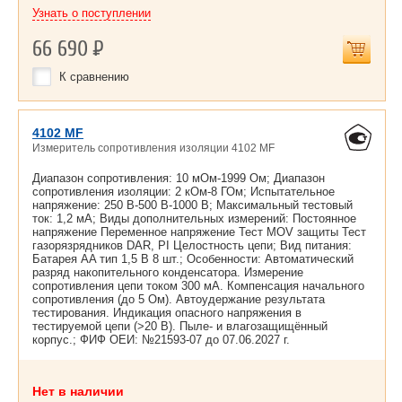
Узнать о поступлении
66 690
Р
К сравнению
4102 MF
Измеритель сопротивления изоляции 4102 MF
Диапазон сопротивления: 10 мОм-1999 Ом; Диапазон
сопротивления изоляции: 2 кОм-8 ГОм; Испытательное
напряжение: 250 В-500 В-1000 В; Максимальный тестовый
ток: 1,2 мА; Виды дополнительных измерений: Постоянное
напряжение Переменное напряжение Тест MОV защиты Тест
газорязрядников DAR, PI Целостность цепи; Вид питания:
Батарея AA тип 1,5 В 8 шт.; Особенности: Автоматический
разряд накопительного конденсатора. Измерение
сопротивления цепи током 300 мА. Компенсация начального
сопротивления (до 5 Ом). Автоудержание результата
тестирования. Индикация опасного напряжения в
тестируемой цепи (>20 В). Пыле- и влагозащищённый
корпус.; ФИФ ОЕИ: №21593-07 до
07.06.2027 г.
Нет в наличии