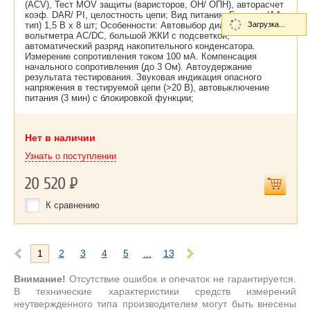
(ACV), Тест MОV защиты (варисторов, ОН/ ОПН), авторасчет
коэф. DAR/ PI, целостность цепи; Вид питания: Батарея (AA
тип) 1,5 В х 8 шт; Особенности: Автовыбор диапазона
Загрузка...
вольтметра AC/DC, большой ЖКИ с подсветкой,
автоматический разряд накопительного конденсатора.
Измерение сопротивления током 100 мА. Компенсация
начального сопротивления (до 3 Ом). Автоудержание
результата тестирования. Звуковая индикация опасного
напряжения в тестируемой цепи (>20 В), автовыключение
питания (3 мин) с блокировкой функции;
Нет в наличии
Узнать о поступлении
20 520
Р
К сравнению
1
2
3
4
5
...
13
Внимание!
Отсутствие ошибок и опечаток не гарантируется.
В технические характеристики средств измерений
неутвержденного типа производителем могут быть внесены