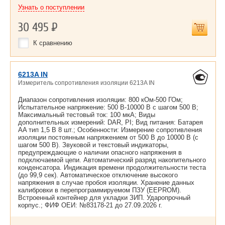
Узнать о поступлении
30 495
Р
К сравнению
6213A IN
Измеритель сопротивления изоляции 6213A IN
Диапазон сопротивления изоляции: 800 кОм-500 ГОм;
Испытательное напряжение: 500 В-10000 В с шагом 500 В;
Максимальный тестовый ток: 100 мкА; Виды
дополнительных измерений: DAR, PI; Вид питания: Батарея
AA тип 1,5 В 8 шт.; Особенности: Измерение сопротивления
изоляции постоянным напряжением от 500 В до 10000 В (с
шагом 500 В). Звуковой и текстовый индикаторы,
предупреждающие о наличии опасного напряжения в
подключаемой цепи. Автоматический разряд накопительного
конденсатора. Индикация времени продолжительности теста
(до 99,9 сек). Автоматическое отключение высокого
напряжения в случае пробоя изоляции. Хранение данных
калибровки в перепрограммируемом ПЗУ (EEPROM).
Встроенный контейнер для укладки ЗИП. Ударопрочный
корпус.; ФИФ ОЕИ: №83178-21 до
27.09.2026 г.