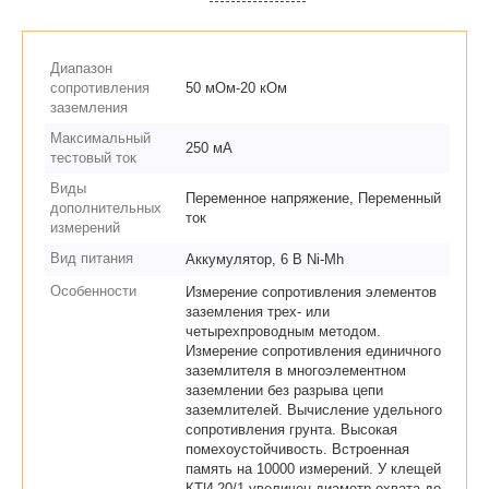
Диапазон
сопротивления
50 мОм-20 кОм
заземления
Максимальный
250 мА
тестовый ток
Виды
Переменное напряжение, Переменный
дополнительных
ток
измерений
Вид питания
Аккумулятор, 6 В Ni-Mh
Особенности
Измерение сопротивления элементов
заземления трех- или
четырехпроводным методом.
Измерение сопротивления единичного
заземлителя в многоэлементном
заземлении без разрыва цепи
заземлителей. Вычисление удельного
сопротивления грунта. Высокая
помехоустойчивость. Встроенная
память на 10000 измерений. У клещей
КТИ-20/1 увеличен диаметр охвата до