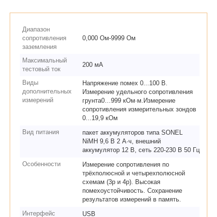
Диапазон
сопротивления
0,000 Ом-9999 Ом
заземления
Максимальный
200 мА
тестовый ток
Виды
Напряжение помех 0...100 В.
дополнительных
Измерение удельного сопротивления
измерений
грунта0…999 кОм∙м.Измерение
сопротивления измерительных зондов
0...19,9 кОм
Вид питания
пакет аккумуляторов типа SONEL
NiMH 9,6 В 2 А∙ч, внешний
аккумулятор 12 В, сеть 220-230 В 50 Гц
Особенности
Измерение сопротивления по
трёхполюсной и четырехполюсной
схемам (3p и 4p). Высокая
помехоустойчивость. Сохранение
результатов измерений в память.
Интерфейс
USB