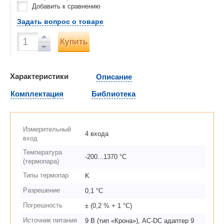
Добавить к сравнению
Задать вопрос о товаре
Купить
Характеристики
Описание
Комплектация
Библиотека
Измерительный
4 входа
вход
Температура
-200...1370 °С
(термопара)
Типы термопар
K
Разрешение
0,1 °С
Погрешность
± (0,2 % + 1 °С)
Источник питания
9 В (тип «Крона»), AC-DC адаптер 9