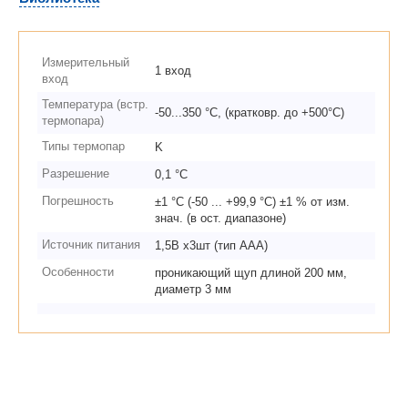
Измерительный
1 вход
вход
Температура (встр.
-50...350 °С, (кратковр. до +500°С)
термопара)
Типы термопар
K
Разрешение
0,1 °С
Погрешность
±1 °C (-50 ... +99,9 °C) ±1 % от изм.
знач. (в ост. диапазоне)
Источник питания
1,5В х3шт (тип ААА)
Особенности
проникающий щуп длиной 200 мм,
диаметр 3 мм