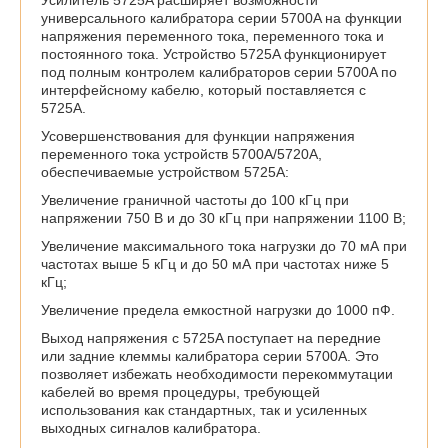
Усилитель 5725A расширяет возможности
универсального калибратора серии 5700A на функции
напряжения переменного тока, переменного тока и
постоянного тока. Устройство 5725A функционирует
под полным контролем калибраторов серии 5700A по
интерфейсному кабелю, который поставляется с
5725A.
Усовершенствования для функции напряжения
переменного тока устройств 5700A/5720A,
обеспечиваемые устройством 5725A:
Увеличение граничной частоты до 100 кГц при
напряжении 750 В и до 30 кГц при напряжении 1100 В;
Увеличение максимального тока нагрузки до 70 мА при
частотах выше 5 кГц и до 50 мА при частотах ниже 5
кГц;
Увеличение предела емкостной нагрузки до 1000 пФ.
Выход напряжения с 5725A поступает на передние
или задние клеммы калибратора серии 5700A. Это
позволяет избежать необходимости перекоммутации
кабелей во время процедуры, требующей
использования как стандартных, так и усиленных
выходных сигналов калибратора.