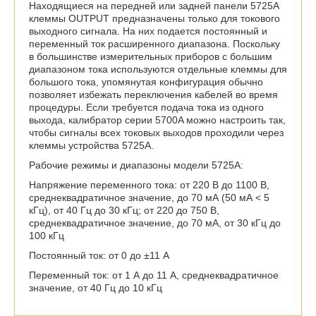
Находящиеся на передней или задней панели 5725A
клеммы OUTPUT предназначены только для токового
выходного сигнала. На них подается постоянный и
переменный ток расширенного диапазона. Поскольку
в большинстве измерительных приборов с большим
диапазоном тока используются отдельные клеммы для
большого тока, упомянутая конфигурация обычно
позволяет избежать переключения кабелей во время
процедуры. Если требуется подача тока из одного
выхода, калибратор серии 5700A можно настроить так,
чтобы сигналы всех токовых выходов проходили через
клеммы устройства 5725A.
Рабочие режимы и диапазоны модели 5725A:
Напряжение переменного тока: от 220 В до 1100 В,
среднеквадратичное значение, до 70 мА (50 мА < 5
кГц), от 40 Гц до 30 кГц; от 220 до 750 В,
среднеквадратичное значение, до 70 мА, от 30 кГц до
100 кГц
Постоянный ток: от 0 до ±11 A
Переменный ток: от 1 А до 11 А, среднеквадратичное
значение, от 40 Гц до 10 кГц