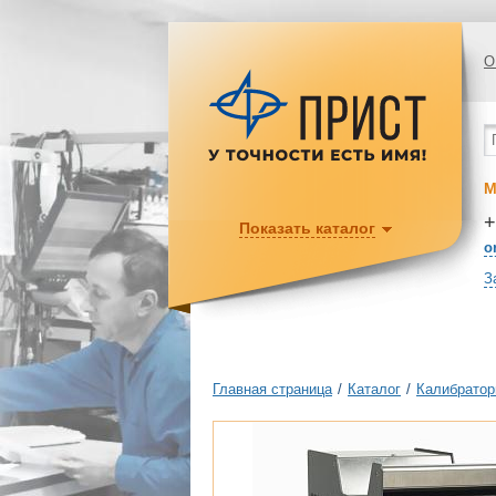
О
М
+
Показать каталог
o
З
Главная страница
/
Каталог
/
Калибратор