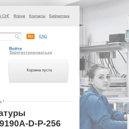
в СНГ
Форум
Контакты
Библиотека
RU
ENG
Войти
Зарегистрироваться
Корзина пуста
ы
/
ратуры
9190A-D-P-256