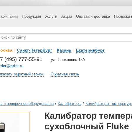
 компании
Продукция
Услуги
Акции
Оплата и доставка
Продажи 
осква
|
Санкт-Петербург
|
Казань
|
Екатеринбург
7 (495) 777-55-91
ул. Плеханова 15А
rder@prist.ru
аказать обратный звонок
Обратная связь
ы и поверочное оборудование
/
Калибраторы
/
Калибраторы температур
Калибратор темпе
сухоблочный Fluke 